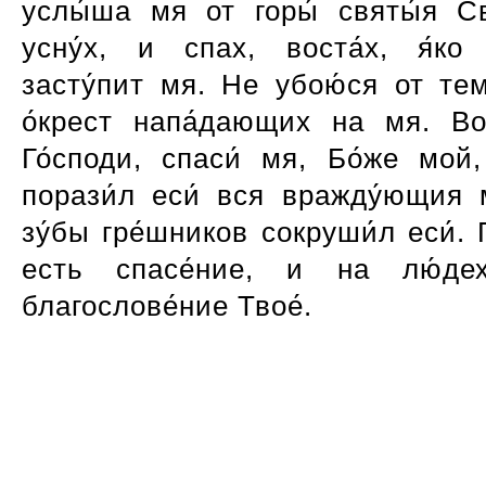
услы́ша мя от горы́ святы́я Св
усну́х, и спах, воста́х, я́ко 
засту́пит мя. Не убою́ся от тем
о́крест напа́дающих на мя. Вос
Го́споди, спаси́ мя, Бо́же мой,
порази́л еси́ вся вражду́ющия м
зу́бы гре́шников сокруши́л еси́. 
есть спасе́ние, и на лю́дех
благослове́ние Твое́.