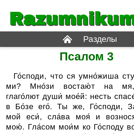
Razumnikum
Разделы
Псалом 3
Го́споди, что ся умно́жиша ст
ми? Мно́зи востаю́т на мя,
глаго́лют души́ мое́й: несть спасе
в Бо́зе eго́. Ты же, Го́споди, З
мой еси́, сла́ва моя́ и вознося
мою́. Гла́сом мои́м ко Го́споду во