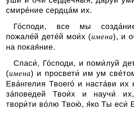
у́ши и о́чи серде́чныя, да́руй ум
смире́ние сердца́м их.
Го́споди, все мы созда́ни
пожале́й дете́й мои́х (
имена
), и 
на покая́ние.
Спаси́, Го́споди, и поми́луй дет
(
имена
) и просвети́ им ум све́то
Ева́нгелия Твоего́ и наста́ви их 
за́поведей Твои́х и научи́ их,
твори́ти во́лю Твою́, я́ко Ты еси́