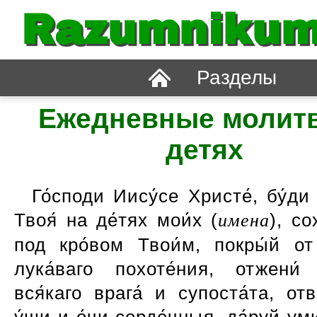
Razumnikum
Разделы
Ежедневные молит
детях
Го́споди Иису́се Христе́, бу́ди
Твоя́ на де́тях мои́х (
имена
), со
под кро́вом Твои́м, покры́й от 
лука́ваго похоте́ния, отжени
вся́каго врага́ и супоста́та, от