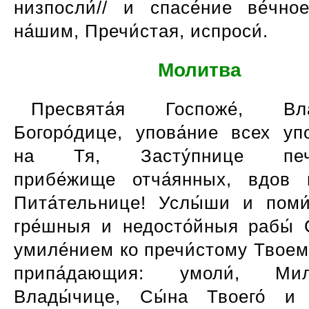
низпосли́// и спасе́ние ве́чно
на́шим, Пречи́стая, испроси́.
Молитва
Пресвята́я Госпоже́, Вла
Богоро́дице, упова́ние всех уп
на Тя, Засту́пнице печа
прибе́жище отча́янных, вдов 
Пита́тельнице! Услы́ши и поми
гре́шныя и недосто́йныя рабы́ С
умиле́нием ко пречи́стому Твоему
припа́дающия: умоли́, Мило
Влады́чице, Сы́на Твоего́ и 