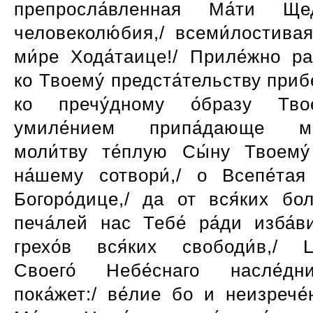
препросла́вленная Ма́ти Ще
человеколю́бия,/ всеми́лостива
ми́ре Хода́таице!/ Приле́жно ра
ко Твоему́ предста́тельству прибе
ко пречу́дному о́бразу Тво
умиле́нием припа́дающе мо́
моли́тву те́плую Сы́ну Твоему́
на́шему сотвори́,/ о Всепе́тая
Богоро́дице,/ да от вся́ких бол
печа́лей нас Тебе́ ра́ди изба́в
грехо́в вся́ких свободи́в,/ Ц
Своего́ Небе́снаго насле́д
пока́жет:/ ве́лие бо и неизрече́