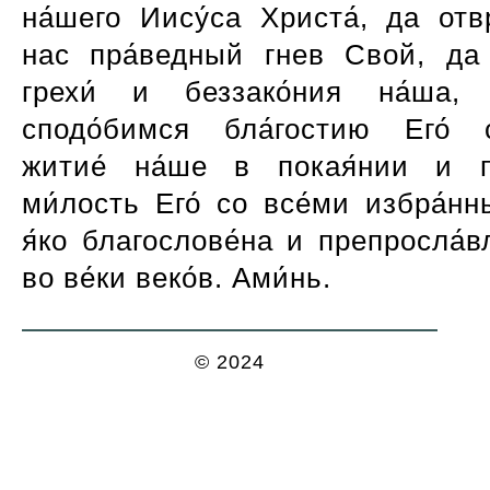
на́шего Иису́са Христа́, да отв
нас пра́ведный гнев Свой, да 
грехи́ и беззако́ния на́ша,
сподо́бимся бла́гостию Его́ с
житие́ на́ше в покая́нии и п
ми́лость Его́ со все́ми избра́нн
я́ко благослове́на и препросла́в
во ве́ки веко́в. Ами́нь.
© 2024