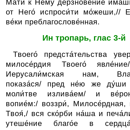
Ма́ти к Нему́ дерзнове́ние и́маш
от Него́ испроси́ти мо́жеши,// 
ве́ки преблагослове́нная.
Ин тропарь, глас 3-й
Твоего́ предста́тельства увер
милосе́рдия Твоего́ явле́ние
Иерусали́мская нам, Влад
показа́ся/ пред не́ю же ду́ши
моли́тве излива́ем/ и ве́ро
вопие́м:/ воззри́, Милосе́рдная,
Твоя́,/ вся ско́рби на́ша и печа́ли
утеше́ние благо́е в сердца