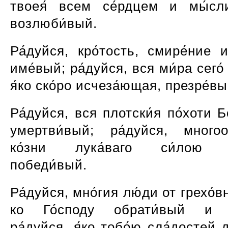
твоея́ всем се́рдцем и мы́сл
возлюби́вый.
Ра́дуйся, кро́тость, смире́ние 
име́вый; ра́дуйся, вся ми́ра сего́ 
я́ко ско́ро исчеза́ющая, презре́вы
Ра́дуйся, вся плотски́я по́хоти Бо
умертви́вый; ра́дуйся, многоо
ко́зни лука́ваго си́лою 
победи́вый.
Ра́дуйся, мно́гия лю́ди от грехо́вн
ко Го́споду обрати́вый и с
ра́дуйся, я́ко тобо́ю сла́достей 