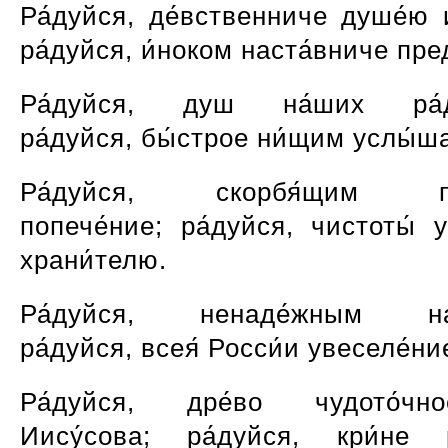
Ра́дуйся, де́вственниче душе́ю 
ра́дуйся, и́ноком наста́вниче пре
Ра́дуйся, душ на́ших ра́д
ра́дуйся, бы́строе ни́щим услы́ш
Ра́дуйся, скорбя́щим пр
попече́ние; ра́дуйся, чистоты́ 
храни́телю.
Ра́дуйся, ненаде́жным над
ра́дуйся, всея́ Росси́и увеселе́ни
Ра́дуйся, дре́во чудото́чн
Иису́сова; ра́дуйся, кри́не р