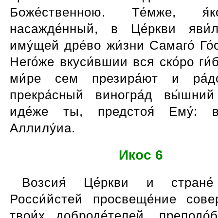
Боже́ственною. Те́мже, я
насажде́нный, в Це́ркви яви́л
иму́щей дре́во жи́зни Самаго́ Го́
Него́же вкуси́вшии вся ско́ро ги
ми́ре сем презира́ют и ра́д
прекра́сный виногра́д вы́шний 
иде́же ты, предстоя́ Ему́: в
Аллилу́иа.
Икос 6
Возсия́ Це́ркви и стране́
Росси́йстей просвеще́ние сове
твои́х доброде́телей, преподо́б