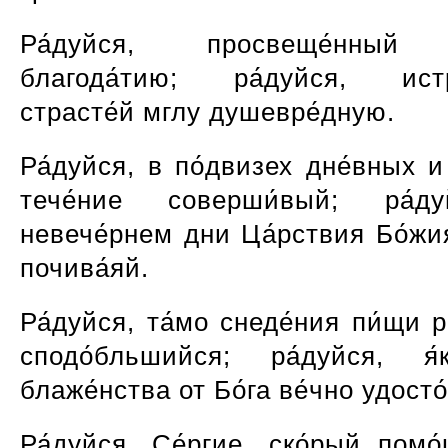
Ра́дуйся, просвеще́нный
благода́тию; ра́дуйся, истр
страсте́й мглу душевре́дную.
Ра́дуйся, в по́двизех дне́вных 
тече́ние соверши́вый; ра́д
невече́рнем дни Ца́рствия Бо́жи
почива́яй.
Ра́дуйся, та́мо снеде́ния пи́щи 
сподо́бльшийся; ра́дуйся, я́
блаже́нства от Бо́га ве́чно удост
Ра́дуйся, Се́ргие, ско́рый помо