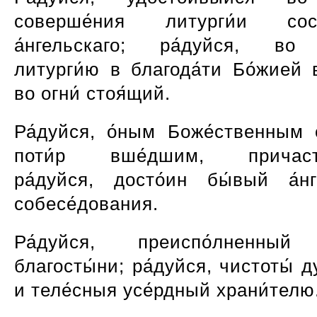
соверше́ния литурги́и сосл
а́нгельскаго; ра́дуйся, во 
литурги́ю в благода́ти Бо́жией 
во огни́ стоя́щий.
Ра́дуйся, о́ным Боже́ственным о
поти́р вше́дшим, причасти
ра́дуйся, досто́ин бы́вый а́нг
собесе́дования.
Ра́дуйся, преиспо́лненный 
благосты́ни; ра́дуйся, чистоты́ 
и теле́сныя усе́рдный храни́телю