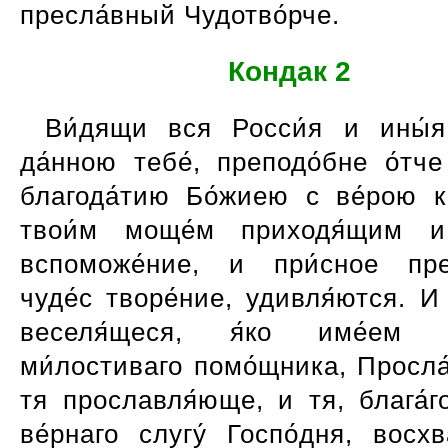
пресла́вный Чудотво́рче.
Кондак 2
Ви́дящи вся Росси́я и ины́я
да́нною тебе́, преподо́бне о́тче
благода́тию Бо́жиею с ве́рою к
твои́м моще́м приходя́щим и
вспоможе́ние, и при́сное пре
чуде́с творе́ние, удивля́ются. 
веселя́щеся, я́ко име́ем та
ми́лостиваго помо́щника, Просла
тя прославля́юще, и тя, блага́г
ве́рнаго слугу́ Госпо́дня, восх