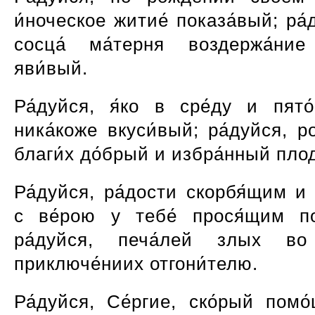
и́ноческое житие́ показа́вый; ра́
сосца́ ма́терня воздержа́ние
яви́вый.
Ра́дуйся, я́ко в сре́ду и пято́
ника́коже вкуси́вый; ра́дуйся, р
благи́х до́брый и избра́нный пло
Ра́дуйся, ра́дости скорбя́щим и
с ве́рою у тебе́ прося́щим по
ра́дуйся, печа́лей злых во 
приключе́ниих отгони́телю.
Ра́дуйся, Се́ргие, ско́рый помо