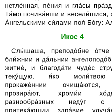
нетле́нная, пе́ния и гла́сы пра́
Та́мо почива́еши и весели́шися, 
А́нгельскими си́лами поя́ Бо́гу: А
Икос 4
Слы́шаша, преподо́бне о́тче 
бли́жнии и да́льнии ангелоподо́б
житие́, и благода́ти чуде́с стр
теку́щую, я́ко моли́твою
прокаже́ннии очища́ются, 
прозира́ют, хроми́и хо
разнообра́зных неду́г с
притека́ющии здра́вие улуча