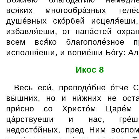
вся́ких многообра́зных теле
душе́вных ско́рбей исцеля́еши
избавля́еши, от напа́стей охран
всем вся́ко благополе́зное п
исполня́еши, и вопие́ши Бо́гу: Ал
Икос 8
Весь еси́, преподо́бне о́тче С
вы́шних, но и ни́жних не оста
при́сно со Христо́м Царе́м 
ца́рствуеши и нас, гре́
недосто́йных, пред Ним воспом