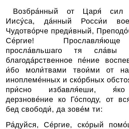
Возбра́нный от Царя́ сил 
Иису́са, да́нный Росси́и во
Чудотво́рче преди́вный, Преподо́
Се́ргие! Прославля́
просла́вльшаго тя сла́вы Го
благода́рственное пе́ние воспев
и́бо моли́твами твои́ми от на
иноплеме́нных и ско́рбных обсто
при́сно избавля́еши, я́к
дерзнове́ние ко Го́споду, от вс
бед свободи́, да зове́м ти:
Ра́дуйся, Се́ргие, ско́рый помо