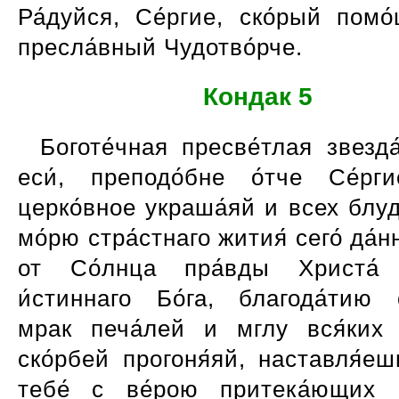
Ра́дуйся, Се́ргие, ско́рый помо
пресла́вный Чудотво́рче.
Кондак 5
Боготе́чная пресве́тлая звезда
еси́, преподо́бне о́тче Се́рги
церко́вное украша́яй и всех блу
мо́рю стра́стнаго жития́ сего́ да́н
от Со́лнца пра́вды Христа́ 
и́стиннаго Бо́га, благода́тию о
мрак печа́лей и мглу вся́ких 
ско́рбей прогоня́яй, наставля́е
тебе́ с ве́рою притека́ющих