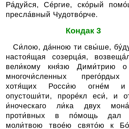
Ра́дуйся, Се́ргие, ско́рый помо
пресла́вный Чудотво́рче.
Кондак 3
Си́лою, да́нною ти свы́ше, бу́д
настоя́щая созерца́я, возвеща́
вели́кому кня́зю Дими́трию о
многочи́сленных прего́рдых 
хотя́щих Росси́ю огне́м и
опустоши́ти, проре́кл еси́, и о
и́ноческаго ли́ка двух мона
проти́вных в по́мощь дал 
моли́твою твое́ю свято́ю к Бо́