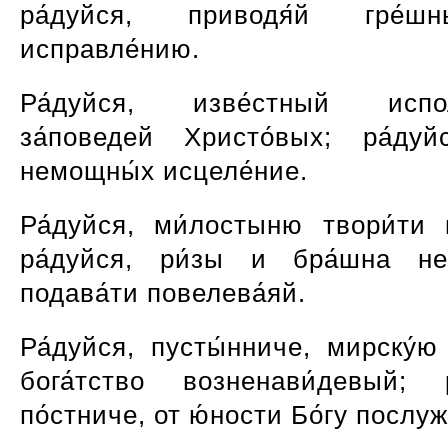
ра́дуйся, приводя́й гре́
исправле́нию.
Ра́дуйся, изве́стный испол
за́поведей Христо́вых; ра́ду
немощны́х исцеле́ние.
Ра́дуйся, ми́лостыню твори́ти н
ра́дуйся, ри́зы и бра́шна н
подава́ти повелева́яй.
Ра́дуйся, пусты́нниче, мирску́ю
бога́тство возненави́девый; р
по́стниче, от ю́ности Бо́гу послуж