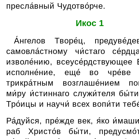
пресла́вный Чудотво́рче.
Икос 1
А́нгелов Творе́ц, предуве́д
самовла́стному чи́стаго се́рдца
изволе́нию, всеусе́рдствующее Е
исполне́ние, еще́ во чре́ве 
трикра́тным возглаше́нием по
ми́ру и́стиннаго служи́теля бы́т
Тро́ицы и научи́ всех вопи́ти тебе́
Ра́дуйся, пре́жде век, я́ко и́маш
раб Христо́в бы́ти, предусмо́