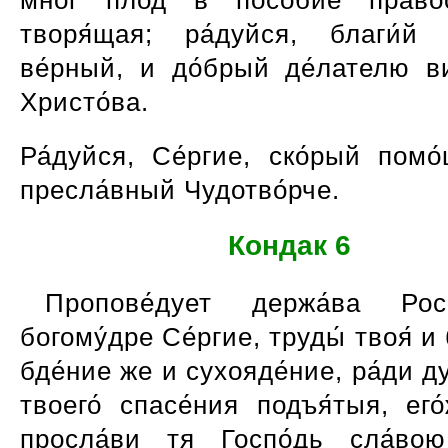
творя́щая; ра́дуйся, благи́й
ве́рный, и до́брый де́лателю ви
Христо́ва.
Ра́дуйся, Се́ргие, ско́рый помо
пресла́вный Чудотво́рче.
Кондак 6
Пропове́дует держа́ва Росс
богому́дре Се́ргие, труды́ твоя́ и 
бде́ние же и сухояде́ние, ра́ди д
твоего́ спасе́ния подъя́тыя, его
просла́ви тя Госпо́дь сла́во