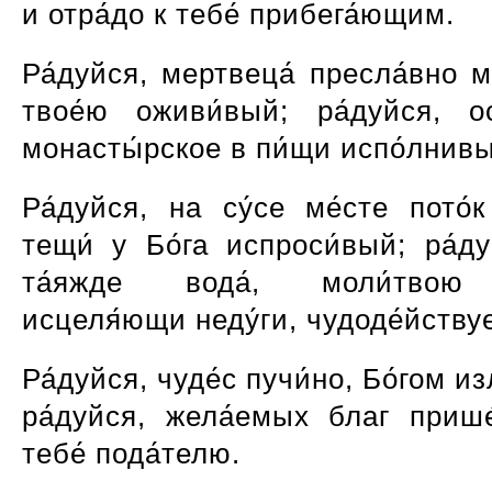
и отра́до к тебе́ прибега́ющим.
Ра́дуйся, мертвеца́ пресла́вно 
твое́ю оживи́вый; ра́дуйся, ос
монасты́рское в пи́щи испо́лнив
Ра́дуйся, на су́се ме́сте пото́
тещи́ у Бо́га испроси́вый; ра́ду
та́яжде вода́, моли́твою
исцеля́ющи неду́ги, чудоде́йствуе
Ра́дуйся, чуде́с пучи́но, Бо́гом из
ра́дуйся, жела́емых благ приш
тебе́ пода́телю.