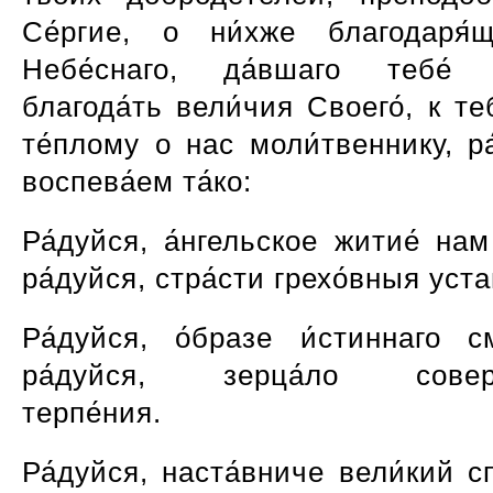
Се́ргие, о ни́хже благодаря́
Небе́снаго, да́вшаго тебе́ 
благода́ть вели́чия Своего́, к тебе
те́плому о нас моли́твеннику, р
воспева́ем та́ко:
Ра́дуйся, а́нгельское житие́ нам
ра́дуйся, стра́сти грехо́вныя уста
Ра́дуйся, о́бразе и́стиннаго см
ра́дуйся, зерца́ло соверш
терпе́ния.
Ра́дуйся, наста́вниче вели́кий с