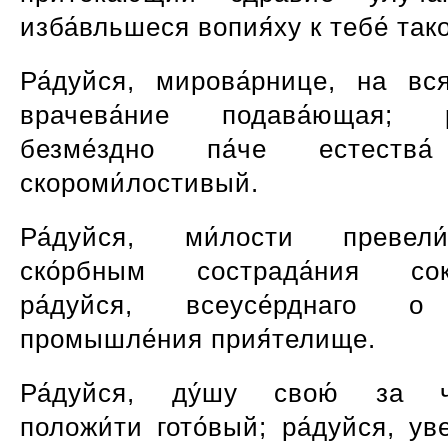
изба́вльшеся вопия́ху к тебе́ тако
Ра́дуйся, мирова́рнице, на вся
врачева́ние подава́ющая; ра
безме́здно па́че естества́
скороми́лостивый.
Ра́дуйся, ми́лости превел
ско́рбным сострада́ния сокр
ра́дуйся, всеусе́рднаго о
промышле́ния прия́телище.
Ра́дуйся, ду́шу свою́ за че
положи́ти гото́вый; ра́дуйся, ув