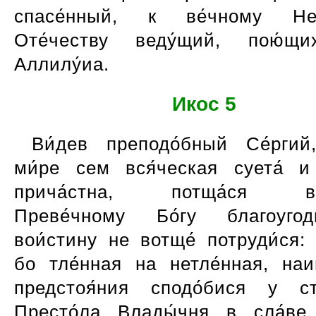
спасе́нный, к ве́чному Неб
Оте́честву веду́щий, пою́щи
Аллилу́иа.
Икос 5
Ви́дев преподо́бный Се́ргий
ми́ре сем вся́ческая суета́ и
прича́стна, потща́ся вс
Преве́чному Бо́гу благоугод
вои́стину не вотще́ потруди́ся:
бо тле́нная на нетле́нная, наи
предстоя́ния сподо́бися у ст
Престо́ла Влады́чня в сла́ве 