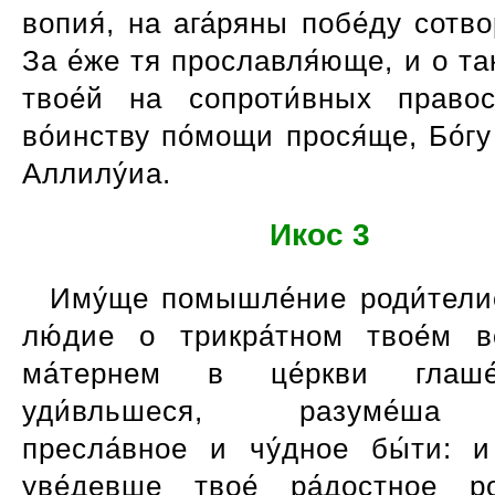
вопия́, на ага́ряны побе́ду сотвор
За е́же тя прославля́юще, и о та
твое́й на сопроти́вных правос
во́инству по́мощи прося́ще, Бо́гу
Аллилу́иа.
Икос 3
Иму́ще помышле́ние роди́телие
лю́дие о трикра́тном твое́м в
ма́тернем в це́ркви глаш
уди́вльшеся, разуме́ша 
пресла́вное и чу́дное бы́ти: 
уве́девше твое́ ра́достное ро