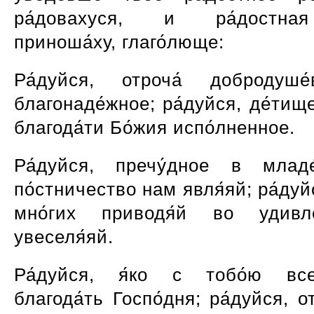
ра́довахуся, и ра́достна
приноша́ху, глаго́люще:
Ра́дуйся, отроча́ добродуше
благонаде́жное; ра́дуйся, де́тище
благода́ти Бо́жия испо́лненное.
Ра́дуйся, пречу́дное в младе
по́стничество нам явля́яй; ра́дуй
мно́гих приводя́й во удивл
увеселя́яй.
Ра́дуйся, я́ко с тобо́ю все
благода́ть Госпо́дня; ра́дуйся, о