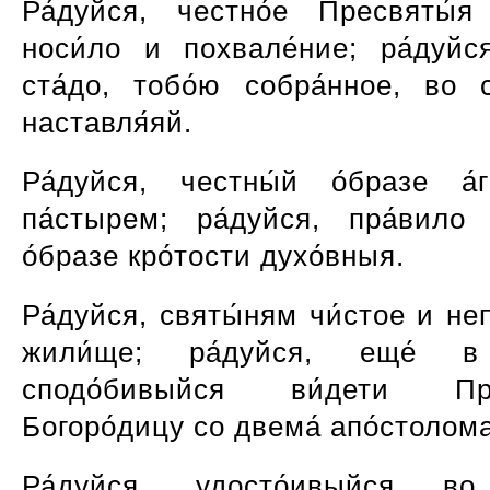
Ра́дуйся, честно́е Пресвяты́я
носи́ло и похвале́ние; ра́дуйся
ста́до, тобо́ю собра́нное, во с
наставля́яй.
Ра́дуйся, честны́й о́бразе а
па́стырем; ра́дуйся, пра́вило
о́бразе кро́тости духо́вныя.
Ра́дуйся, святы́ням чи́стое и не
жили́ще; ра́дуйся, еще́ в
сподо́бивыйся ви́дети Пре
Богоро́дицу со двема́ апо́столом
Ра́дуйся, удосто́ивыйся во