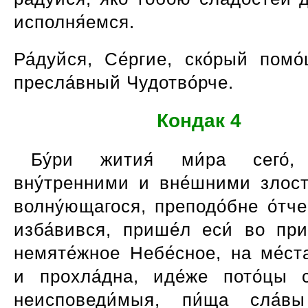
исполня́емся.
Ра́дуйся, Се́ргие, ско́рый помо
пресла́вный Чудотво́рче.
Кондак 4
Бу́ри жития́ ми́ра сего́,
вну́тренними и вне́шними злост
волну́ющагося, преподо́бне о́тче
изба́вився, прише́л еси́ во при
немяте́жное Небе́сное, на ме́ст
и прохла́дна, иде́же пото́цы с
неисповеди́мыя, пи́ща сла́в