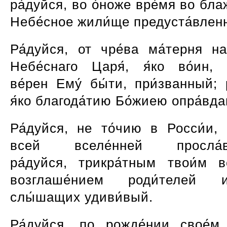
ра́дуйся, во о́ноже вре́мя во бла
Небе́сное жили́ще предуста́влен
Ра́дуйся, от чре́ва ма́терня на
Небе́снаго Царя́, я́ко во́ин, 
ве́рен Ему́ бы́ти, при́званный; 
я́ко благода́тию Бо́жиею опра́вд
Ра́дуйся, не то́чию в Росси́и,
всей вселе́нней просла́в
ра́дуйся, трикра́тным твои́м в
возглаше́нием роди́телей
слы́шащих удиви́вый.
Ра́дуйся, по рожде́нии свое́м 