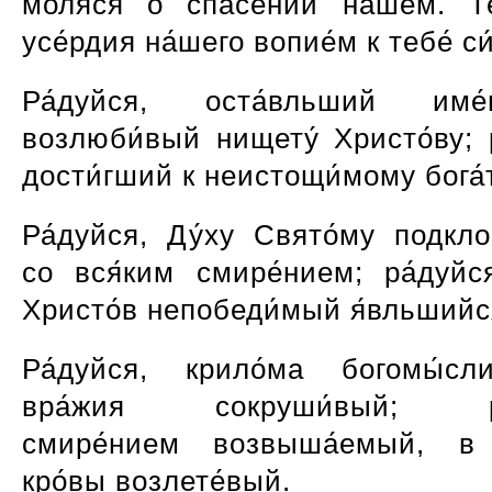
моля́ся о спасе́нии на́шем. Т
усе́рдия на́шего вопие́м к тебе́ си
Ра́дуйся, оста́вльший им
возлюби́вый нищету́ Христо́ву; 
дости́гший к неистощи́мому бога́
Ра́дуйся, Ду́ху Свято́му подкло
со вся́ким смире́нием; ра́дуйся
Христо́в непобеди́мый я́вльшийс
Ра́дуйся, крило́ма богомы́сл
вра́жия сокруши́вый; ра
смире́нием возвыша́емый, в 
кро́вы возлете́вый.