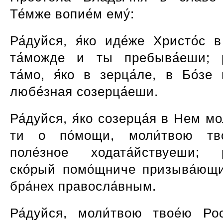
Те́мже вопие́м ему́:
Ра́дуйся, я́ко иде́же Христо́с в
та́можде и ты пребыва́еши; р
та́мо, я́ко в зерца́ле, в Бо́зе
любе́зная созерца́еши.
Ра́дуйся, я́ко созерца́я в Нем м
ти о по́мощи, моли́твою тв
поле́зное ходата́йствуеши; р
ско́рый помо́щниче призыва́ющ
бра́нех правосла́вным.
Ра́дуйся, моли́твою твое́ю Рос