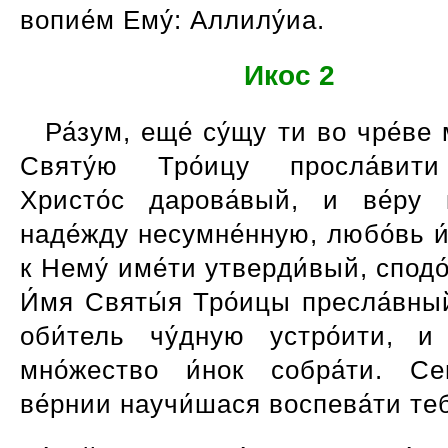
вопие́м Ему́: Аллилу́иа.
Икос 2
Ра́зум, еще́ су́щу ти во чре́ве 
Святу́ю Тро́ицу просла́вити
Христо́с дарова́вый, и ве́ру к
наде́жду несумне́нную, любо́вь 
к Нему́ име́ти утверди́вый, сподо
И́мя Святы́я Тро́ицы пресла́вны
оби́тель чу́дную устро́ити, и
мно́жество и́нок собра́ти. Сег
ве́рнии научи́шася воспева́ти тебе