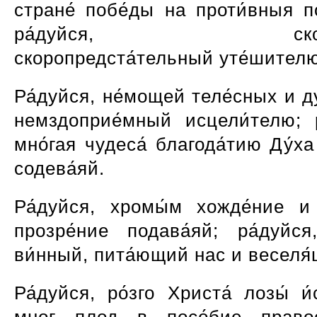
стране́ побе́ды на проти́вныя п
ра́дуйся, скорб
скоропредста́тельный уте́шител
Ра́дуйся, не́мощей теле́сных и 
немздоприе́мный исцели́телю; р
мно́гая чудеса́ благода́тию Ду́ха
содева́яй.
Ра́дуйся, хромы́м хожде́ние и
прозре́ние подава́яй; ра́дуйся,
ви́нный, пита́ющий нас и веселя
Ра́дуйся, ро́зго Христа́ лозы́ и
мног плод в посо́бие правос