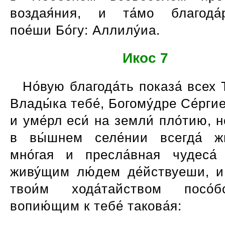
воздая́ния, и та́мо благода́
пое́ши Бо́гу: Аллилу́иа.
Икос 7
Но́вую благода́ть показа́ всех 
Влады́ка тебе́, Богому́дре Се́ргие
и уме́рл еси́ на земли́ пло́тию, 
в вы́шнем селе́нии всегда́ 
мно́гая и пресла́вная чудеса́
живу́щим лю́дем де́йствуеши, и
твои́м хода́тайством посо́б
вопию́щим к тебе́ такова́я: