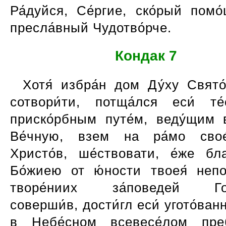
Ра́дуйся, Се́ргие, ско́рый помо
пресла́вный Чудотво́рче.
Кондак 7
Хотя́ избра́н дом Ду́ху Свято
сотвори́ти, потща́лся еси́ т
приско́рбным путе́м, веду́щим
Ве́чную, взем на ра́мо свое
Христо́в, ше́ствовати, е́же бла
Бо́жиею от ю́ности твоея́ непо
творе́ниих за́поведей Гос
соверши́в, дости́гл еси́ угото́ванн
в Небе́сном всевесе́лом пре