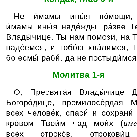
Не и́мамы ины́я по́мощи,
и́мамы ины́я наде́жды, ра́зве Те
Влады́чице. Ты нам помози́, на Т
наде́емся, и тобо́ю хва́лимся, Т
бо есмы́ раби́, да не постыди́мся
Молитва 1-я
О, Пресвята́я Влады́чице Д
Богоро́дице, премилосе́рдая М
всех челове́к, спаси́ и сохрани́
кро́вом Твои́м чад мои́х (
име
все́х отроко́в, отрокови́