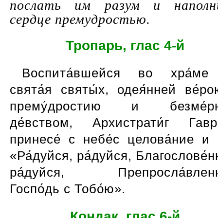
послать им разум и наполн
сердце премудростью.
Тропарь, глас 4-й
Воспита́вшейся во хра́ме
свята́я святы́х, одея́нней ве́р
прему́дростию и безме́р
де́вством, Архистрати́г Гавр
принесе́ с небе́с целова́ние и 
Ра́дуйся, ра́дуйся, Благослове́н
ра́дуйся, Препросла́вленн
Госпо́дь с Тобо́ю
.
Кондак, глас 6-й