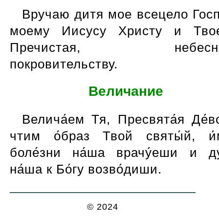
Вручаю дитя мое всецело Гос
моему Иисусу Христу и Твое
Пречистая, небесно
покровительству.
Величание
Велича́ем Тя, Пресвята́я Де́в
чтим о́браз Твой святы́й, и
боле́зни на́ша врачу́еши и д
на́ша к Бо́гу возво́диши.
© 2024