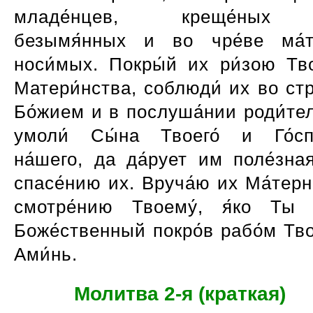
младе́нцев, креще́ны
безымя́нных и во чре́ве ма́
носи́мых. Покры́й их ри́зою Тво
Матери́нства, соблюди́ их во стр
Бо́жием и в послуша́нии роди́те
умоли́ Сы́на Твоего́ и Го́с
на́шего, да да́рует им поле́зна
спасе́нию их. Вруча́ю их Ма́тер
смотре́нию Твоему́, я́ко Ты 
Боже́ственный покро́в рабо́м Тво
Ами́нь.
Молитва 2-я (краткая)