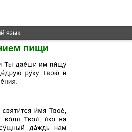
ий язык
нием пищи
 и Ты дае́ши им пи́щу
е́друю ру́ку Твою́ и
е́ния.
святи́тся и́мя Твое́,
 во́ля Твоя́, я́ко на
су́щный да́ждь нам