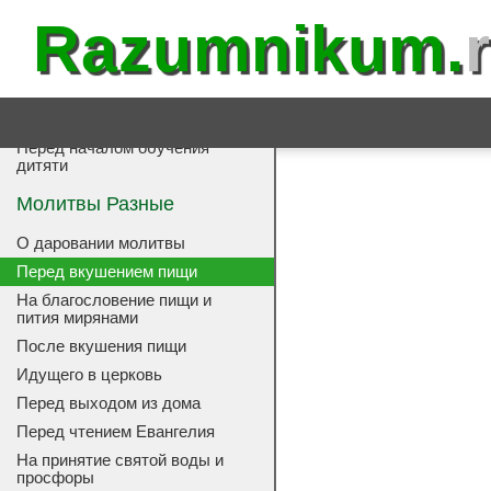
Razumnikum.
Божией Матери о детях
Воздыхание матери о своих
детях
Преподобного Амвросия
Оптинского о детях
Перед началом обучения
дитяти
Молитвы Разные
О даровании молитвы
Перед вкушением пищи
На благословение пищи и
пития мирянами
После вкушения пищи
Идущего в церковь
Перед выходом из дома
Перед чтением Евангелия
На принятие святой воды и
просфоры