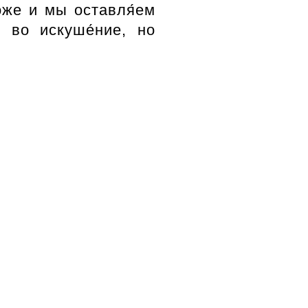
коже и мы оставля́ем
с во искуше́ние, но