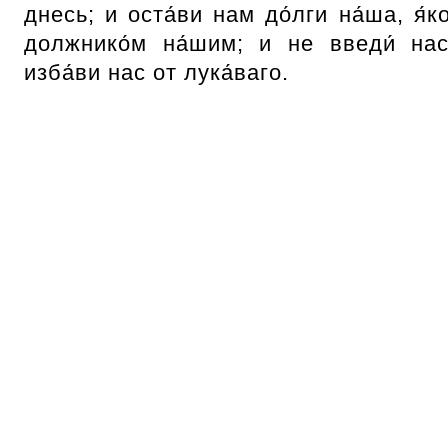
днесь; и оста́ви нам до́лги на́ша, я́
должнико́м на́шим; и не введи́ на
изба́ви нас от лука́ваго.