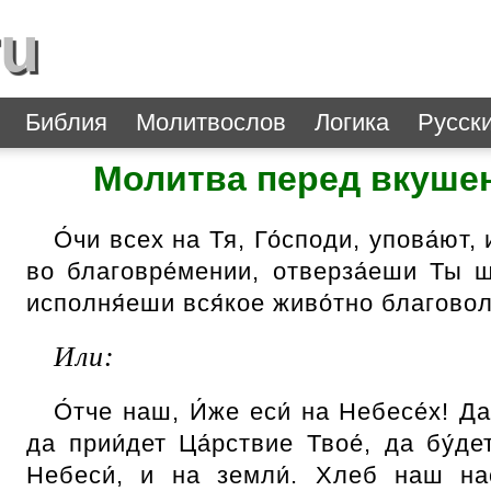
ru
Библия
Молитвослов
Логика
Русск
Молитва перед вкуше
О́чи всех на Тя, Го́споди, упова́ют,
во благовре́мении, отверза́еши Ты щ
исполня́еши вся́кое живо́тно благовол
Или:
О́тче наш, И́же еси́ на Небесе́х! Да 
да прии́дет Ца́рствие Твое́, да бу́дет
Небеси́, и на земли́. Хлеб наш на