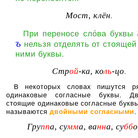
Мост, клён
.
При переносе сло́ва буквы
ъ
нельзя отделять от стоящей
ними буквы.
Стр
ой
-ка, ко
ль
-цо
.
В некоторых словах пишутся р
одинаковые согласные буквы. Д
стоящие одинаковые согласные буквы
называются
двойными согласными
.
Гру
пп
а, су
мм
а, ва
нн
а, су
бб