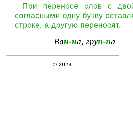
При переносе слов с дво
согласными одну букву оставл
строке, а другую переносят.
Ва
н
-
н
а, гру
п
-
п
а
.
© 2024