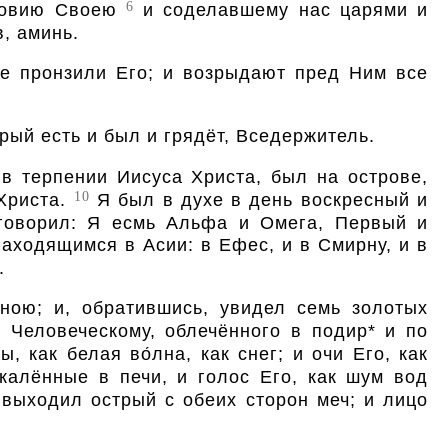
6
Кровию Своею
и соделавшему нас царями и
, аминь.
рые пронзили Его; и возрыдают пред Ним все
рый есть и был и грядёт, Вседержитель.
 в терпении Иисуса Христа, был на острове,
10
 Христа.
Я был в духе в день воскресный и
 говорил: Я есмь Альфа и Омега, Первый и
находящимся в Асии: в Ефес, и в Смирну, и в
.
ною; и, обратившись, увидел семь золотых
 Человеческому, облечённого в подир* и по
 как белая во́лна, как снег; и очи Его, как
калённые в печи, и голос Его, как шум вод
 выходил острый с обеих сторон меч; и лицо