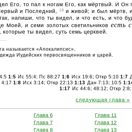
дел Его, то пал к ногам Его, как мёртвый. И О
18
 Первый и Последний,
и живой; и был мёртв, и
ак, напиши, что ты видел, и что есть, и что б
есть 
це Моей, и семи золотых светильников
 которые ты видел, суть семь церквей.
ига называется «Апокалипсис».
дежда Иудейских первосвященников и царей.
 4:5
1:5
Ис 55:4; Пс 88:27
1:6
Исх 19:6; Откр 5:10
1:7
Д
с 4:17
1:8
Исх 3:14; Откр 22:13
1:13
Дан 7:13; 10:5
1:1
1:17
Ис 44:6; 48:12; Откр 2:8;
следующая глава
Глава 6
Глава 11
Глава 7
Глава 12
Глава 8
Глава 13