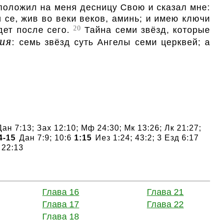
н положил на меня десницу Свою и сказал мне:
 се, жив во веки веков, аминь; и имею ключи
20
удет после сего.
Тайна семи звёзд, которые
сия
: семь звёзд суть Ангелы семи церквей; а
ан 7:13; Зах 12:10; Мф 24:30; Мк 13:26; Лк 21:27;
4-15
Дан 7:9; 10:6
1:15
Иез 1:24; 43:2; 3 Езд 6:17
 22:13
Глава 16
Глава 21
Глава 17
Глава 22
Глава 18