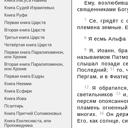
Книга Иисуса Навина
Ему, возлюбив
Книга Судей Израилевых
священниками Богу
Книга Руфи
7
Се, грядёт с 
Первая книга Царств
племена земные. Е
Вторая книга Царств
Третья книга Царств
8
Я есмь Альфа и
Четвёртая книга Царств
9
Я, Иоанн, брат
Первая книга Паралипоменон,
называемом Патмос
или Хроник
слышал позади се
Вторая книга Паралипоменон,
или Хроник
11
Последний;
то, 
Пергам, и в Фиати
Первая книга Ездры
Книга Неемии
12
Я обратился,
Книга Есфири
13
светильников
и,
Книга Иова
персям опоясанно
Псалтирь
пламень огненны
16
Книга Притчей Соломоновых
многих.
Он держа
Его, как солнце, с
Книга Екклесиаста, или
Проповедника