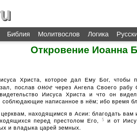
ru
Библия
Молитвослов
Логика
Русск
Откровение Иоанна 
суса Христа, которое дал Ему Бог, чтобы п
оное
азал, послав
через Ангела Своего рабу
видетельство Иисуса Христа и что он виде
и соблюдающие написанное в нём; ибо время бл
ерквам, находящимся в Асии: благодать вам и 
5
аходящихся перед престолом Его,
и от Иису
ых и владыка царей земных.