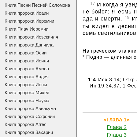
17
И когда я уви
Книга Песни Песней Соломона
не бойся; Я есмь
Книга пророка Исаии
19
ада и смерти.
Ит
Книга пророка Иеремии
ты видел в десни
Книга Плач Иеремии
семь светильников,
Книга пророка Иезекииля
Книга пророка Даниила
На греческом эта кн
Книга пророка Осии
* Подир — длинная о
Книга пророка Иоиля
Книга пророка Амоса
Книга пророка Авдия
1:4
Исх 3:14; Откр
Книга пророка Ионы
Ин 19:34,37; 1 Фе
Книга пророка Михея
Книга пророка Наума
Книга пророка Аввакума
Книга пророка Софонии
Глава 1
Книга пророка Аггея
Глава 2
Книга пророка Захарии
Глава 3