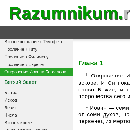
Послание к Колоссянам
Razumnikum.
Первое послание к
Фессалоникийцам
Второе послание к
Фессалоникийцам
Первое послание к Тимофею
Второе послание к Тимофею
Послание к Титу
Послание к Филимону
Глава 1
Послание к Евреям
Откровение Иоанна Богослова
1
Откровение Ии
Ветхий Завет
вскоре. И Он пок
слово Божие, и с
Бытие
пророчества сего 
Исход
4
Иоанн — семи ц
Левит
от семи духов, н
Числа
первенец из мёртв
Второзаконие