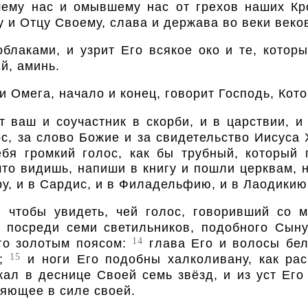
шему нас и омывшему нас от грехов наших 
 и Отцу Своему, слава и держава во веки веков
облаками, и узрит Его всякое око и те, кото
й, аминь.
 Омега, начало и конец, говорит Господь, Кото
 ваш и соучастник в скорби, и в царствии, и
, за слово Божие и за свидетельство Иисуса
бя громкий голос, как бы трубный, который
что видишь, напиши в книгу и пошли церквам, 
ру, и в Сардис, и в Филадельфию, и в Лаодикию
 чтобы увидеть, чей голос, говоривший со м
 посреди семи светильников, подобного Сыну
14
го золотым поясом:
глава Его и волосы белы,
15
й;
и ноги Его подобны халколивану, как рас
л в деснице Своей семь звёзд, и из уст Его
ияющее в силе своей.