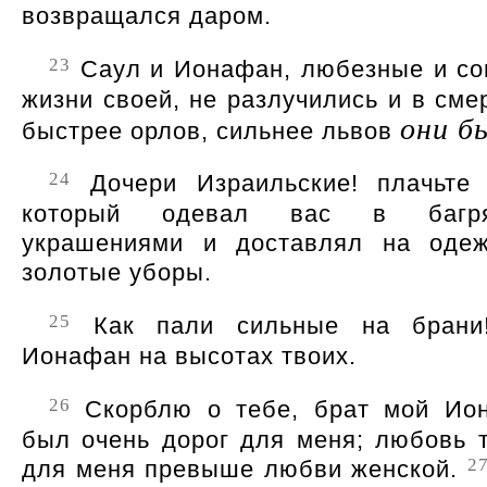
возвращался даром.
23
Саул и Ионафан, любезные и со
жизни своей, не разлучились и в сме
они б
быстрее орлов, сильнее львов
24
Дочери Израильские! плачьте
который одевал вас в багр
украшениями и доставлял на оде
золотые уборы.
25
Как пали сильные на брани
Ионафан на высотах твоих.
26
Скорблю о тебе, брат мой Ио
был очень дорог для меня; любовь 
2
для меня превыше любви женской.