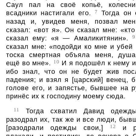
Саул пал на своё копьё, колесн
7
всадники настигали его.
Тогда он 
назад и, увидев меня, позвал ме
сказал:
вот я
. Он сказал мне:
кто
9
сказал ему:
я — Амаликитянин
.
сказал мне:
подойди ко мне и убей 
тоска смертная объяла меня, душ
10
ещё во мне
.
И я подошёл к нему и
ибо знал, что он не будет жив пос
падения; и взял я [царский] венец, 
голове его, и запястье, бывшее на р
принёс их к господину моему сюда.
11
Тогда схватил Давид одежд
разодрал их, так же и все люди, быв
12
[разодрали одежды свои,]
и р