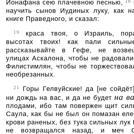
18
Ионафана сею плачевною песнью,
научить сынов Иудиных луку, как н
книге Праведного, и сказал:
19
краса твоя, о Израиль, пор
высотах твоих! как пали сильн
рассказывайте в Гефе, не возве
улицах Аскалона, чтобы не радовали
Филистимлян, чтобы не торжествова
необрезанных.
21
Горы Гелвуйские! да [не сойдёт]
на в
ни дождь на вас, и да не будет
плодами, ибо там повержен щит сил
Саула, как бы не был он помазан ел
крови раненых, без тука сильных лук
не возвращался назад, и меч 