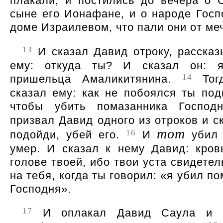
плакали, и постились до вечера о 
сыне его Ионафане, и о народе Госп
доме Израилевом, что пали они от ме
13
И сказал Давид отроку, расска
ему: откуда ты? И сказал он:
14
пришельца Амаликитянина.
Тог
сказал ему: как не побоялся ты подн
чтобы убить помазанника Госпо
призвал Давид одного из отроков и с
тот
16
подойди, убей его.
И
убил 
умер. И сказал к нему Давид: кров
голове твоей, ибо твои уста свидете
на тебя, когда ты говорил:
я убил по
Господня
.
17
И оплакал Давид Саула и 