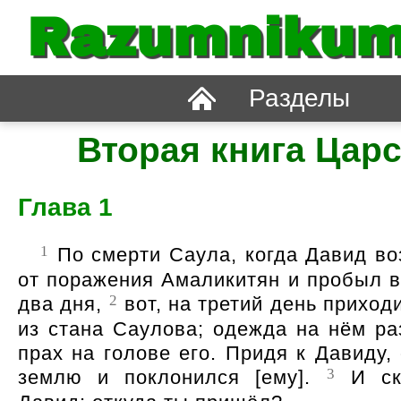
Razumnikum
Разделы
Вторая книга Цар
Глава 1
1
По смерти Саула, когда Давид во
от поражения Амаликитян и пробыл в
2
два дня,
вот, на третий день приход
из стана Саулова; одежда на нём ра
прах на голове его. Придя к Давиду,
3
землю и поклонился [ему].
И ск