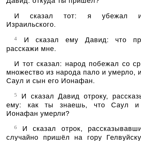
Давид: откуда ты пришёл?
И сказал тот: я убежал и
Израильского.
4
И сказал ему Давид: что пр
расскажи мне.
И тот сказал: народ побежал со с
множество из народа пало и умерло, 
Саул и сын его Ионафан.
5
И сказал Давид отроку, расска
ему: как ты знаешь, что Саул и
Ионафан умерли?
6
И сказал отрок, рассказывавш
случайно пришёл на гору Гелвуйску