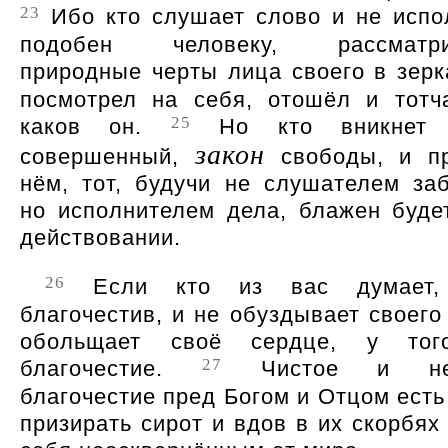
23
Ибо кто слушает слово и не испол
подобен человеку, рассматри
природные черты лица своего в зер
посмотрел на себя, отошёл и тотч
25
каков он.
Но кто вникнет 
закон
совершенный,
свободы, и пр
нём, тот, будучи не слушателем за
но исполнителем дела, блажен буде
действовании.
26
Если кто из вас думает,
благочестив, и не обуздывает своего
обольщает своё сердце, у тог
27
благочестие.
Чистое и неп
благочестие пред Богом и Отцом есть
призирать сирот и вдов в их скорбях