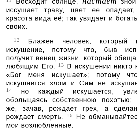
настаёт
11
Восходит солнце,
зной
иссушает траву, цвет её опадает,
красота вида её; так увядает и богат
своих.
12
Блажен человек, который п
искушение, потому что, быв исп
получит венец жизни, который обеща
13
любящим Его.
В искушении никто н
Бог меня искушает
; потому чт
искушается злом и Сам не искушае
14
но каждый искушается, увл
обольщаясь собственною похотью;
же, зачав, рождает грех, а сдела
16
рождает смерть.
Не обманывайтес
мои возлюбленные.