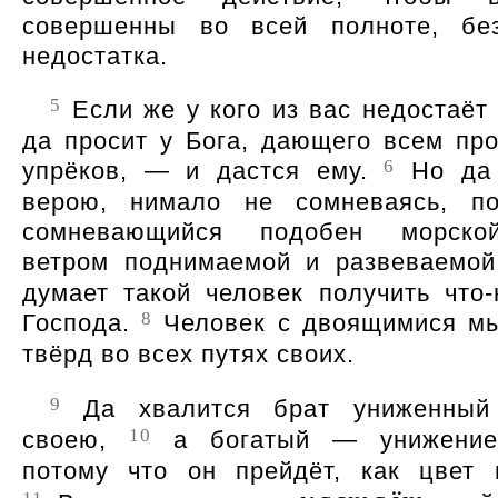
совершенны во всей полноте, без
недостатка.
5
Если же у кого из вас недостаёт 
да просит у Бога, дающего всем про
6
упрёков, — и дастся ему.
Но да 
верою, нимало не сомневаясь, по
сомневающийся подобен морско
ветром поднимаемой и развеваемо
думает такой человек получить что-
8
Господа.
Человек с двоящимися м
твёрд во всех путях своих.
9
Да хвалится брат униженный
10
своею,
а богатый — унижение
потому что он прейдёт, как цвет 