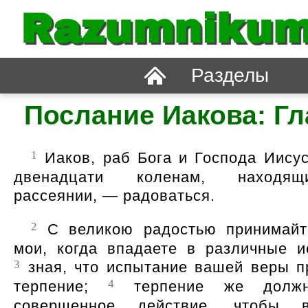
Razumnikum
Разделы
Послание Иакова: Гл
1
Иаков, раб Бога и Господа Иисус
двенадцати коленам, находя
рассеянии, — радоваться.
2
С великою радостью принимайт
мои, когда впадаете в различные и
3
зная, что испытание вашей веры п
4
терпение;
терпение же должн
совершенное действие, чтобы