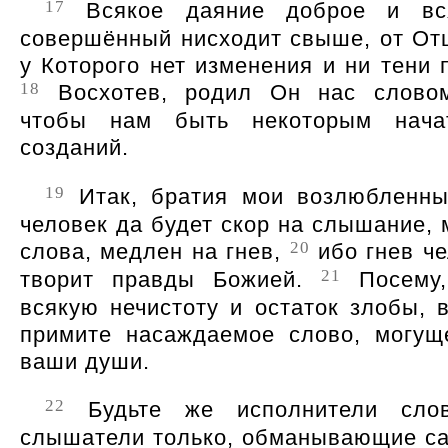
17
Всякое даяние доброе и вс
совершённый нисходит свыше, от Отц
у Которого нет изменения и ни тени 
18
Восхотев, родил Он нас словом
чтобы нам быть некоторым нача
созданий.
19
Итак, братия мои возлюбленны
человек да будет скор на слышание, 
20
слова, медлен на гнев,
ибо гнев че
21
творит правды Божией.
Посему,
всякую нечистоту и остаток злобы, в
примите насаждаемое слово, могущ
ваши души.
22
Будьте же исполнители сло
слышатели только, обманывающие са