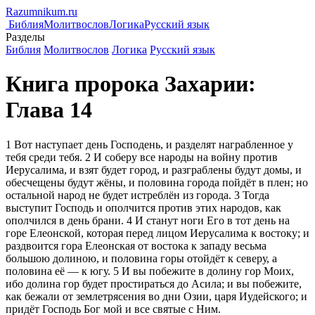
Razumnikum.
ru
Библия
Молитвослов
Логика
Русский язык
Разделы
Библия
Молитвослов
Логика
Русский язык
Книга пророка Захарии:
Глава 14
1
Вот наступает день Господень, и разделят награбленное у
тебя среди тебя.
2
И соберу все народы на войну против
Иерусалима, и взят будет город, и разграблены будут домы, и
обесчещены будут жёны, и половина города пойдёт в плен; но
остальной народ не будет истреблён из города.
3
Тогда
выступит Господь и ополчится против этих народов, как
ополчился в день брани.
4
И станут ноги Его в тот день на
горе Елеонской, которая перед лицом Иерусалима к востоку; и
раздвоится гора Елеонская от востока к западу весьма
большою долиною, и половина горы отойдёт к северу, а
половина её — к югу.
5
И вы побежите в долину гор Моих,
ибо долина гор будет простираться до Асила; и вы побежите,
как бежали от землетрясения во дни Озии, царя Иудейского; и
придёт Господь Бог мой и все святые с Ним.