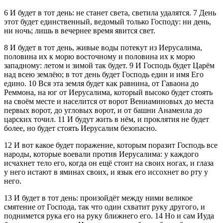
6
И будет в тот день: не станет света, светила удалятся.
7
День
этот будет единственный, ведомый только Господу: ни день,
ни ночь; лишь в вечернее время явится свет.
8
И будет в тот день, живые воды потекут из Иерусалима,
половина их к морю восточному и половина их к морю
западному: летом и зимой так будет.
9
И Господь будет Царём
над всею землёю; в тот день будет Господь един и имя Его
едино.
10
Вся эта земля будет как равнина, от Гаваона до
Реммона, на юг от Иерусалима, который высоко будет стоять
на своём месте и населится от ворот Вениаминовых до места
первых ворот, до угловых ворот, и от башни Анамеила до
царских точил.
11
И будут жить в нём, и проклятия не будет
более, но будет стоять Иерусалим безопасно.
12
И вот какое будет поражение, которым поразит Господь все
народы, которые воевали против Иерусалима: у каждого
исчахнет тело его, когда он ещё стоит на своих ногах, и глаза
у него истают в яминах своих, и язык его иссохнет во рту у
него.
13
И будет в тот день: произойдёт между ними великое
смятение от Господа, так что один схватит руку другого, и
поднимется рука его на руку ближнего его.
14
Но и сам Иуда