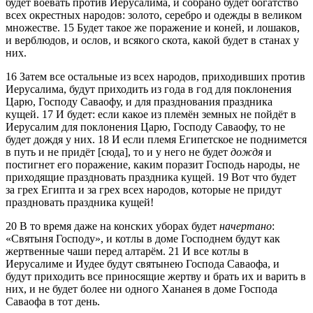
будет воевать против Иерусалима, и собрано будет богатство
всех окрестных народов: золото, серебро и одежды в великом
множестве.
15
Будет такое же поражение и коней, и лошаков,
и верблюдов, и ослов, и всякого скота, какой будет в станах у
них.
16
Затем все остальные из всех народов, приходивших против
Иерусалима, будут приходить из года в год для поклонения
Царю, Господу Саваофу, и для празднования праздника
кущей.
17
И будет: если какое из племён земных не пойдёт в
Иерусалим для поклонения Царю, Господу Саваофу, то не
будет дождя у них.
18
И если племя Египетское не поднимется
в путь и не придёт [сюда], то и у него не будет
дождя
и
постигнет его поражение, каким поразит Господь народы, не
приходящие праздновать праздника кущей.
19
Вот что будет
за грех Египта и за грех всех народов, которые не придут
праздновать праздника кущей!
20
В то время даже на конских уборах будет
начертано
:
Святыня Господу
, и котлы в доме Господнем будут как
жертвенные чаши перед алтарём.
21
И все котлы в
Иерусалиме и Иудее будут святынею Господа Саваофа, и
будут приходить все приносящие жертву и брать их и варить в
них, и не будет более ни одного Хананея в доме Господа
Саваофа в тот день.