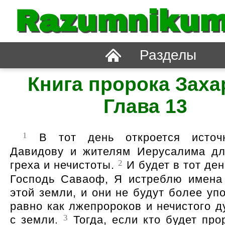
Razumnikum
Разделы
Книга пророка Заха
Глава 13
1
В тот день откроется источ
Давидову и жителям Иерусалима д
2
греха и нечистоты.
И будет в тот ден
Господь Саваоф, Я истреблю имена
этой земли, и они не будут более уп
равно как лжепророков и нечистого д
3
с земли.
Тогда, если кто будет про