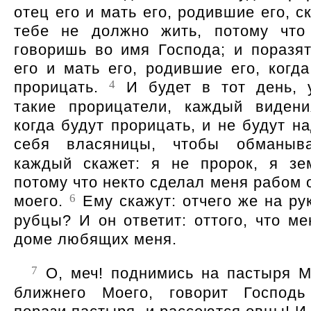
отец его и мать его, родившие его, с
тебе не должно жить, потому что
говоришь во имя Господа; и поразят
его и мать его, родившие его, когда
4
прорицать.
И будет в тот день, 
такие прорицатели, каждый видени
когда будут прорицать, и не будут н
себя власяницы, чтобы обманыв
каждый скажет: я не пророк, я зе
потому что некто сделал меня рабом 
6
моего.
Ему скажут: отчего же на ру
рубцы? И он ответит: оттого, что ме
доме любящих меня.
7
О, меч! поднимись на пастыря М
ближнего Моего, говорит Господь