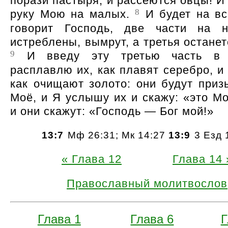
порази пастыря, и рассеются овцы! И
8
руку Мою на малых.
И будет на вс
говорит Господь, две части на н
истреблены, вымрут, а третья останет
9
И введу эту третью часть в 
расплавлю их, как плавят серебро, и
как очищают золото: они будут приз
Моё, и Я услышу их и скажу:
это М
и они скажут:
Господь — Бог мой!
13:7
Мф 26:31; Мк 14:27
13:9
3 Езд 
Глава 12
Глава 14
Православный молитвослов
Глава 1
Глава 6
Г