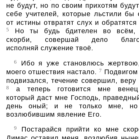
не будут, но по своим прихотям буду
себе учителей, которые льстили бы
от истины отвратят слух и обратятся
5
Но ты будь бдителен во всём, 
скорби, совершай дело благов
исполняй служение твоё.
6
Ибо я уже становлюсь жертвою
7
моего отшествия настало.
Подвигом
подвизался, течение совершил, веру 
8
а теперь готовится мне венец
который даст мне Господь, праведный
день оный; и не только мне, но
возлюбившим явление Его.
9
Постарайся прийти ко мне ско
Димас оставил меня, возлюбив ныне