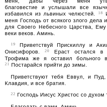
меня, дабы через меня утве
благовестие и услышали все языч
18
избавился из львиных челюстей.
И
меня Господь от всякого злого дела 
для Своего Небесного Царства, Ему
веки веков. Аминь.
19
Приветствуй Прискиллу и Аки
20
Онисифоров.
Ераст остался в 
Трофима же я оставил больного в
21
Постарайся прийти до зимы.
Приветствуют тебя Еввул, и Пуд,
Клавдия, и все братия.
22
Господь Иисус Христос со духом 
Благодать с вами. Аминь.