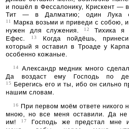
и пошёл в Фессалонику, Крискент — в
Тит — в Далматию; один Лука 
11
Марка возьми и приведи с собою, и
12
нужен для служения.
Тихика я 
13
Ефес.
Когда пойдёшь, принеси
который я оставил в Троаде у Карпа,
особенно кожаные.
14
Александр медник много сделал
Да воздаст ему Господь по де
15
Берегись его и ты, ибо он сильно 
нашим словам.
16
При первом моём ответе никого н
мною, но все меня оставили. Да не
17
им!
Господь же предстал мне и