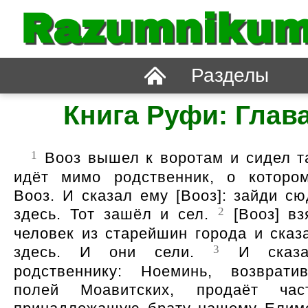
Razumnikum
Разделы
Книга Руфи: Глава
1
Вооз вышел к воротам и сидел та
идёт мимо родственник, о которо
Вооз. И сказал ему [Вооз]: зайди сю
2
здесь. Тот зашёл и сел.
[Вооз] вз
человек из старейшин города и сказа
3
здесь. И они сели.
И сказал
родственнику: Ноеминь, возврати
полей Моавитских, продаёт час