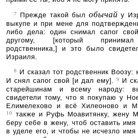
обычай
7
Прежде такой был
у Из
выкупе и при мене для подтверждени
либо дела: один снимал сапог сво
другому, [который принима
родственника,] и это было свидете
Израиля.
8
И сказал тот родственник Воозу: 
9
И снял сапог свой [и дал ему].
И ск
старейшинам и всему народу: в
свидетели тому, что я покупаю у Но
Елимелехово и всё Хилеоново и М
10
также и Руфь Моавитянку, жену М
беру себе в жену, чтоб оставить имя
в уделе его, и чтобы не исчезло имя