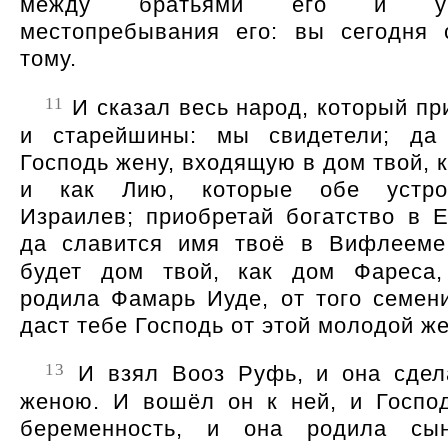
между братьями его и у
местопребывания его: вы сегодня 
тому.
11
И сказал весь народ, который пр
и старейшины: мы свидетели; да 
Господь жену, входящую в дом твой, 
и как Лию, которые обе устр
Израилев; приобретай богатство в 
да славится имя твоё в Вифлеем
будет дом твой, как дом Фареса,
родила Фамарь Иуде, от того семени
даст тебе Господь от этой молодой ж
13
И взял Вооз Руфь, и она сдел
женою. И вошёл он к ней, и Госпо
беременность, и она родила с