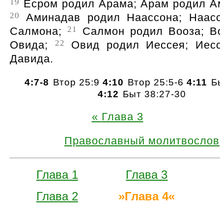
19
Есром родил Арама; Арам родил А
20
Аминадав родил Наассона; Наас
21
Салмона;
Салмон родил Вооза; В
22
Овида;
Овид родил Иессея; Иесс
Давида.
4:7-8
Втор 25:9
4:10
Втор 25:5-6
4:11
Бы
4:12
Быт 38:27-30
Глава 3
Православный молитвослов
Глава 1
Глава 3
Глава 2
Глава 4