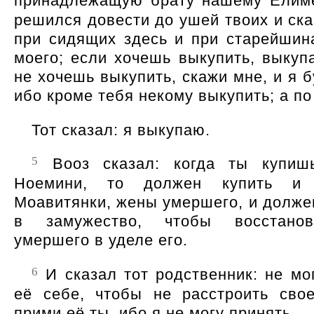
принадлежащую брату нашему Елим
решился довести до ушей твоих и ска
при сидящих здесь и при старейшин
моего; если хочешь выкупить, выкупа
не хочешь выкупить, скажи мне, и я б
ибо кроме тебя некому выкупить; а по
Тот сказал: я выкупаю.
5
Вооз сказал: когда ты купиш
Ноемини, то должен купить и
Моавитянки, жены умершего, и должен
в замужество, чтобы восстано
умершего в уделе его.
6
И сказал тот родственник: не мог
её себе, чтобы не расстроить свое
прими её ты, ибо я не могу принять.