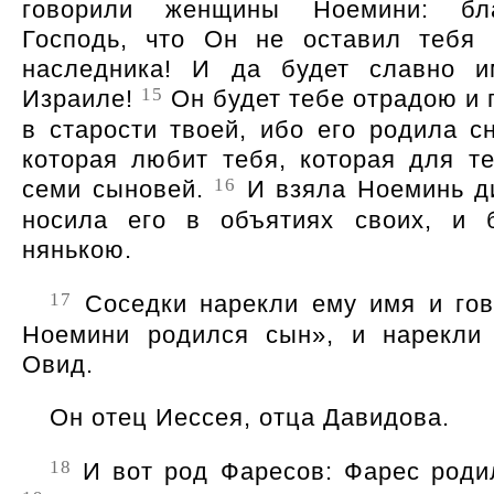
говорили женщины Ноемини: бла
Господь, что Он не оставил тебя
наследника! И да будет славно и
15
Израиле!
Он будет тебе отрадою и 
в старости твоей, ибо его родила сн
которая любит тебя, которая для т
16
семи сыновей.
И взяла Ноеминь ди
носила его в объятиях своих, и 
нянькою.
17
Соседки нарекли ему имя и го
Ноемини родился сын
, и нарекли
Овид.
Он отец Иессея, отца Давидова.
18
И вот род Фаресов: Фарес роди