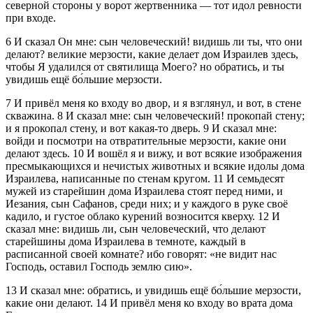
северной стороны у ворот жертвенника — тот идол ревности
при входе.
6
И сказал Он мне: сын человеческий! видишь ли ты, что они
делают? великие мерзости, какие делает дом Израилев здесь,
чтобы Я удалился от святилища Моего? но обратись, и ты
увидишь ещё бо́льшие мерзости.
7
И привёл меня ко входу во двор, и я взглянул, и вот, в стене
скважина.
8
И сказал мне: сын человеческий! прокопай стену;
и я прокопал стену, и вот какая-то дверь.
9
И сказал мне:
войди и посмотри на отвратительные мерзости, какие они
делают здесь.
10
И вошёл я и вижу, и вот всякие изображения
пресмыкающихся и нечистых животных и всякие идолы дома
Израилева, написанные по стенам кругом.
11
И семьдесят
мужей из старейшин дома Израилева стоят перед ними, и
Иезания, сын Сафанов, среди них; и у каждого в руке своё
кадило, и густое облако курений возносится кверху.
12
И
сказал мне: видишь ли, сын человеческий, что делают
старейшины дома Израилева в темноте, каждый в
расписанной своей комнате? ибо говорят: «не видит нас
Господь, оставил Господь землю сию».
13
И сказал мне: обратись, и увидишь ещё бо́льшие мерзости,
какие они делают.
14
И привёл меня ко входу во врата дома