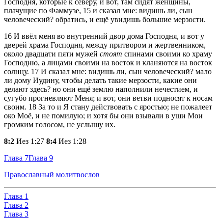
Господня, которые к северу, и вот, там сидят женщины,
плачущие по Фаммузе,
15
и сказал мне: видишь ли, сын
человеческий? обратись, и ещё увидишь бо́льшие мерзости.
16
И ввёл меня во внутренний двор дома Господня, и вот у
дверей храма Господня, между притвором и жертвенником,
около двадцати пяти мужей
стоят
спинами своими ко храму
Господню, а лицами своими на восток и кланяются на восток
солнцу.
17
И сказал мне: видишь ли, сын человеческий? мало
ли дому Иудину, чтобы делать такие мерзости, какие они
делают здесь? но они ещё землю наполнили нечестием, и
сугубо прогневляют Меня; и вот, они ветви подносят к носам
своим.
18
За то и Я стану действовать с яростью; не пожалеет
око Моё, и не помилую; и хотя бы они взывали в уши Мои
громким голосом, не услышу их.
8:2
Иез 1:27
8:4
Иез 1:28
Глава 7
Глава 9
Православный молитвослов
Глава 1
Глава 2
Глава 3