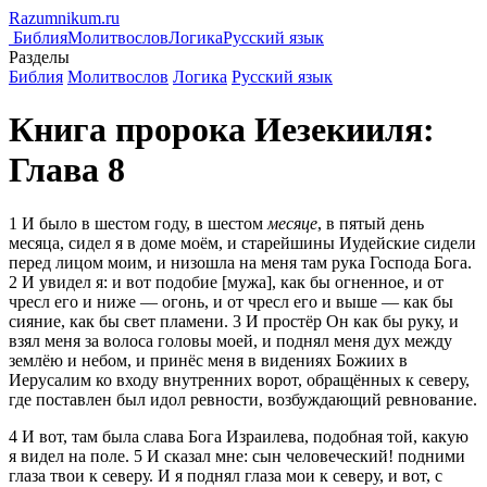
Razumnikum.
ru
Библия
Молитвослов
Логика
Русский язык
Разделы
Библия
Молитвослов
Логика
Русский язык
Книга пророка Иезекииля:
Глава 8
1
И было в шестом году, в шестом
месяце
, в пятый день
месяца, сидел я в доме моём, и старейшины Иудейские сидели
перед лицом моим, и низошла на меня там рука Господа Бога.
2
И увидел я: и вот подобие [мужа], как бы огненное, и от
чресл его и ниже — огонь, и от чресл его и выше — как бы
сияние, как бы свет пламени.
3
И простёр Он как бы руку, и
взял меня за волоса головы моей, и поднял меня дух между
землёю и небом, и принёс меня в видениях Божиих в
Иерусалим ко входу внутренних ворот, обращённых к северу,
где поставлен был идол ревности, возбуждающий ревнование.
4
И вот, там была слава Бога Израилева, подобная той, какую
я видел на поле.
5
И сказал мне: сын человеческий! подними
глаза твои к северу. И я поднял глаза мои к северу, и вот, с