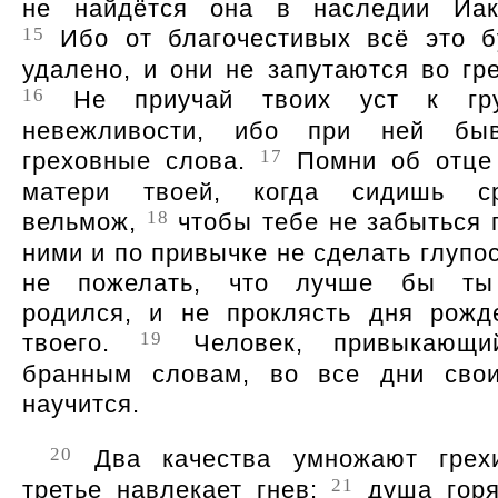
не найдётся она в наследии Иак
15
Ибо от благочестивых всё это б
удалено, и они не запутаются во гре
16
Не приучай твоих уст к гру
невежливости, ибо при ней бы
17
греховные слова.
Помни об отце
матери твоей, когда сидишь с
18
вельмож,
чтобы тебе не забыться 
ними и по привычке не сделать глупос
не пожелать, что лучше бы т
родился, и не проклясть дня рожд
19
твоего.
Человек, привыкающи
бранным словам, во все дни сво
научится.
20
Два качества умножают грех
21
третье навлекает гнев:
душа горя