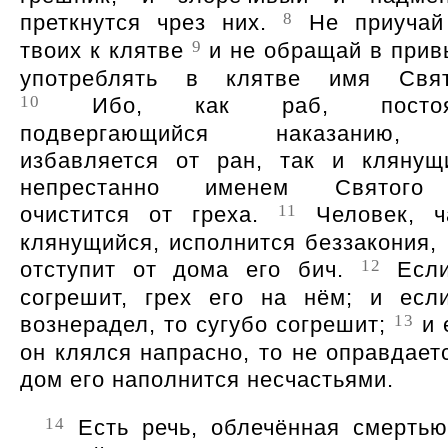
8
преткнутся чрез них.
Не приучай
9
твоих к клятве
и не обращай в прив
употреблять в клятве имя Свят
10
Ибо, как раб, постоя
подвергающийся наказанию,
избавляется от ран, так и клянущ
непрестанно именем Святого
11
очистится от греха.
Человек, ч
клянущийся, исполнится беззакония, 
12
отступит от дома его бич.
Если
согрешит, грех его на нём; и есл
13
вознерадел, то сугубо согрешит;
и 
он клялся напрасно, то не оправдаетс
дом его наполнится несчастьями.
14
Есть речь, облечённая смертью