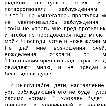
щадили проступков моих и
потворствовали заблуждениям
3
чтобы не умножались проступки м
не увеличивались заблуждения 
чтобы не упасть мне пред противник
и чтобы не порадовался надо мною 
4
мой?
Господи, Отче и Боже жизни м
Не дай мне возношения очей
вожделение отврати от ме
5
Пожелания чрева и сладострастие д
овладеют мною, и не предай 
бесстыдной душе.
6
Выслушайте, дети, наставление
уст: соблюдающий его не будет уло
7
своими устами.
Уловлен будет
грешник, и злоречивый и надме