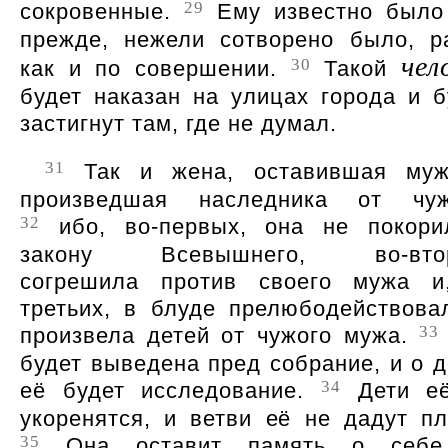
29
сокровенные.
Ему известно было
прежде, нежели сотворено было, р
чел
30
как и по совершении.
Такой
будет наказан на улицах города и б
застигнут там, где не думал.
31
Так и жена, оставившая му
произведшая наследника от чуж
32
ибо, во-первых, она не покори
закону Всевышнего, во-втор
согрешила против своего мужа и
третьих, в блуде прелюбодействова
33
произвела детей от чужого мужа.
будет выведена пред собрание, и о д
34
её будет исследование.
Дети е
укоренятся, и ветви её не дадут пл
35
Она оставит память о себе