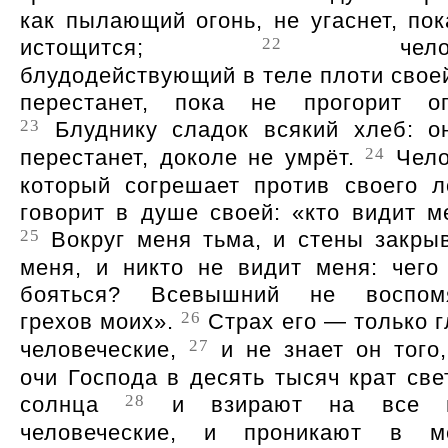
как пылающий огонь, не угаснет, пок
22
истощится;
челове
блудодействующий в теле плоти своей
перестанет, пока не прогорит ог
23
Блуднику сладок всякий хлеб: о
24
перестанет, доколе не умрёт.
Чело
который согрешает против своего л
говорит в душе своей: «кто видит м
25
Вокруг меня тьма, и стены закры
меня, и никто не видит меня: чего
бояться? Всевышний не воспом
26
грехов моих».
Страх его — только г
27
человеческие,
и не знает он того,
очи Господа в десять тысяч крат све
28
солнца
и взирают на все п
человеческие, и проникают в м