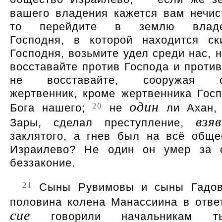
вашего владения кажется вам нечис
то перейдите в землю владе
Господня, в которой находится ск
Господня, возьмите удел среди нас, н
восставайте против Господа и против
не восставайте, сооружая с
жертвенник, кроме жертвенника Госп
один
20
Бога нашего;
не
ли Ахан,
взяв
Зары, сделал преступление,
заклятого, а гнев был на всё обще
Израилево? Не один он умер за 
беззаконие.
21
Сыны Рувимовы и сыны Гадо
половина колена Манассиина в отв
сие
говорили начальникам ты