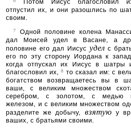
6
Потом Иисус благословил и
отпустил их, и они разошлись по ша
своим.
7
Одной половине колена Манасс
дал Моисей удел в Васане, а др
удел
половине его дал Иисус
с брат
его по эту сторону Иордана к запад
когда отпускал их Иисус в шатры 
8
благословил их,
то сказал им: с вел
богатством возвращаетесь вы в ш
ваши, с великим множеством скот
серебром, с золотом, с медью
железом, и с великим множеством од
взятую
разделите же добычу,
у вр
ваших, с братьями своими.