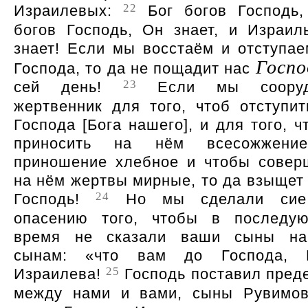
22
Израилевых:
Бог богов Господь,
богов Господь, Он знает, и Израил
знает! Если мы восстаём и отступае
Госпо
Господа, то да не пощадит нас
23
сей день!
Если мы сооруд
жертвенник для того, чтоб отступит
Господа [Бога нашего], и для того, ч
приносить на нём всесожжени
приношение хлебное и чтобы совер
на нём жертвы мирные, то да взыщет
24
Господь!
Но мы сделали сие
опасению того, чтобы в последу
время не сказали ваши сыны н
сынам: «что вам до Господа, 
25
Израилева!
Господь поставил пред
между нами и вами, сыны Рувимо