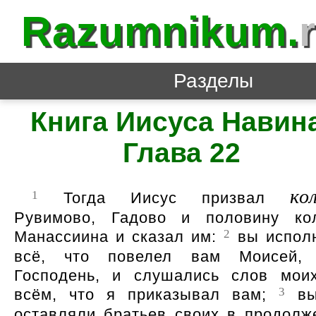
Razumnikum.
Разделы
Книга Иисуса Навин
Глава 22
ко
1
Тогда Иисус призвал
Рувимово, Гадово и половину ко
2
Манассиина и сказал им:
вы испол
всё, что повелел вам Моисей,
Господень, и слушались слов мои
3
всём, что я приказывал вам;
вы
оставляли братьев своих в продолж