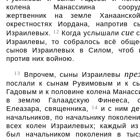
колена Манассиина сооруд
жертвенник на земле Ханаанско
окрестностях Иордана, напротив с
сие
12
Израилевых.
Когда услышали
с
Израилевы, то собралось всё обще
сынов Израилевых в Силом, чтоб 
против них войною.
пре
13
Впрочем, сыны Израилевы
послали к сынам Рувимовым и к с
Гадовым и к половине колена Манасс
в землю Галаадскую Финееса, 
14
Елеазара, священника,
и с ним де
начальников, по начальнику поколени
всех колен Израилевых; каждый из
был начальником поколения в тыс