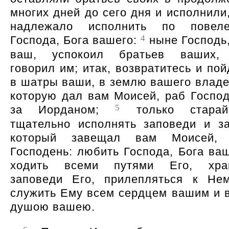
многих дней до сего дня и исполнили,
надлежало исполнить по повел
4
Господа, Бога вашего:
ныне Господь,
ваш, успокоил братьев ваших,
говорил им; итак, возвратитесь и пой
в шатры ваши, в землю вашего владе
которую дал вам Моисей, раб Господ
5
за Иорданом;
только старай
тщательно исполнять заповеди и за
который завещал вам Моисей,
Господень: любить Господа, Бога ваш
ходить всеми путями Его, хра
заповеди Его, прилепляться к Не
служить Ему всем сердцем вашим и 
душою вашею.