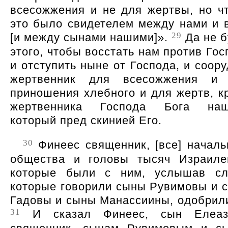
всесожжения и не для жертвы, но ч
это было свидетелем между нами и 
29
[и между сынами нашими]
.
Да не б
этого, чтобы восстать нам против Гос
и отступить ныне от Господа, и соору
жертвенник для всесожжения и
приношения хлебного и для жертв, к
жертвенника Господа Бога наш
который пред скинией Его.
30
Финеес священник, [все] началь
общества и головы тысяч Израиле
которые были с ним, услышав сл
которые говорили сыны Рувимовы и 
Гадовы и сыны Манассиины, одобрили
31
И сказал Финеес, сын Елеаз