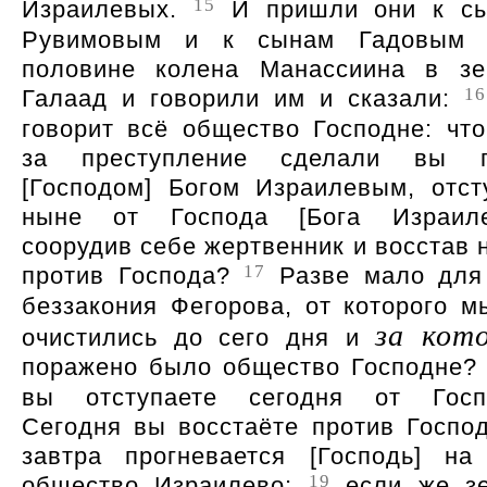
15
Израилевых.
И пришли они к с
Рувимовым и к сынам Гадовым
половине колена Манассиина в з
16
Галаад и говорили им и сказали:
говорит всё общество Господне: что
за преступление сделали вы 
[Господом] Богом Израилевым, отст
ныне от Господа [Бога Израиле
соорудив себе жертвенник и восстав 
17
против Господа?
Разве мало для
беззакония Фегорова, от которого м
за кот
очистились до сего дня и
поражено было общество Господне
вы отступаете сегодня от Госп
Сегодня вы восстаёте против Господ
завтра прогневается [Господь] на
19
общество Израилево;
если же з