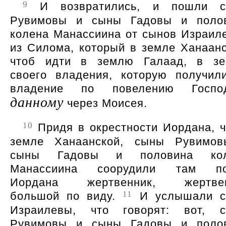
9
И возвратились, и пошли с
Рувимовы и сыны Гадовы и поло
колена Манассиина от сынов Израил
из Силома, который в земле Ханаанс
чтоб идти в землю Галаад, в з
своего владения, которую получил
владение по повелению Госпо
данному
через Моисея.
10
Придя в окрестности Иордана, ч
земле Ханаанской, сыны Рувимо
сыны Гадовы и половина кол
Манассиина соорудили там по
Иордана жертвенник, жертвен
11
большой по виду.
И услышали 
Израилевы, что говорят: вот, 
Рувимовы и сыны Гадовы и поло