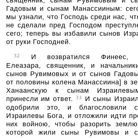
священник, сынам Рувимовым и с
Гадовым и сынам Манассииным: сег
мы узнали, что Господь среди нас, чт
не сделали пред Господом преступл
сего; теперь вы избавили сынов Изр
от руки Господней.
32
И возвратился Финеес, 
Елеазара, священник, и начальник
сынов Рувимовых и от сынов Гадовы
от половины колена Манассиина] в з
Ханаанскую к сынам Израилев
33
принесли им ответ.
И сыны Израи
одобрили это, и благословили 
Израилевы Бога, и отложили идти пр
них войною, чтобы разорить землю
которой жили сыны Рувимовы и 