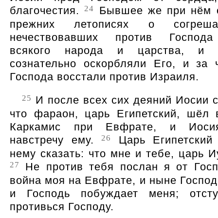
24
благочестия.
Бывшее же при нём 
прежних летописях о согреш
нечествовавших против Господ
всякого народа и царства, и
сознательно оскорбляли Его, и за 
Господа восстали против Израиля.
25
И после всех сих деяний Иосии с
что фараон, царь Египетский, шёл 
Каркамис при Евфрате, и Иос
26
навстречу ему.
Царь Египетский 
нему сказать: что мне и тебе, царь 
27
Не против тебя послан я от Госп
война моя на Евфрате, и ныне Господ
и Господь побуждает меня; отст
противься Господу.