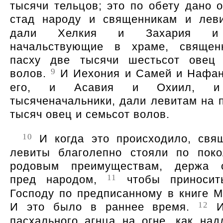
тысячи тельцов; это по обету дано о
стад народу и священникам и лев
дали Хелкия и Захария и
начальствующие в храме, священ
пасху две тысячи шестьсот овец 
9
волов.
И Иехония и Самей и Нафан
его, и Асавия и Охиил, и
тысяченачальники, дали левитам на п
тысяч овец и семьсот волов.
10
И когда это происходило, свя
левиты благолепно стояли по пок
родовым преимуществам, держа о
11
пред народом,
чтобы приносит
Господу по предписанному в книге М
12
И это было в раннее время.
И
пасхального агнца на огне, как над