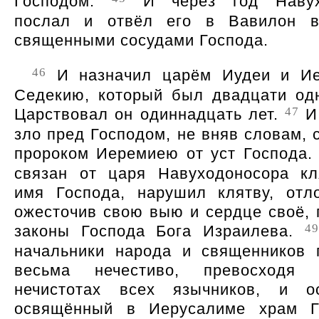
Господом.
И через год Навух
послал и отвёл его в Вавилон в
священными сосудами Господа.
46
И назначил царём Иудеи и Ие
Седекию, который был двадцати одн
47
Царствовал он одиннадцать лет.
И 
зло пред Господом, не вняв словам, 
пророком Иеремиею от уст Господа
связан от царя Навуходоносора к
имя Господа, нарушил клятву, отл
ожесточив свою выю и сердце своё, 
49
законы Господа Бога Израилева.
начальники народа и священников 
весьма нечестиво, превосходя
нечистотах всех язычников, и ос
освящённый в Иерусалиме храм Го