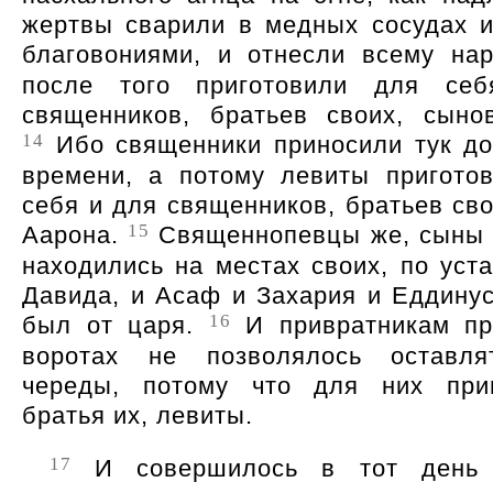
жертвы сварили в медных сосудах и
благовониями, и отнесли всему на
после того приготовили для се
священников, братьев своих, сыно
14
Ибо священники приносили тук до
времени, а потому левиты пригото
себя и для священников, братьев сво
15
Аарона.
Священнопевцы же, сыны
находились на местах своих, по уст
Давида, и Асаф и Захария и Еддинус
16
был от царя.
И привратникам пр
воротах не позволялось оставля
череды, потому что для них приг
братья их, левиты.
17
И совершилось в тот день 