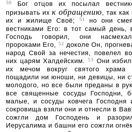
50
Бог отцов их посылал вестник
к обращению
призывать их
, так ка
51
их и жилище Своё;
но они смея
вестниками Его: в тот самый день, 
Господь говорил, они насмеха
52
пророками Его,
доколе Он, прогнев
народ Свой за нечестия, повелел во
53
них царям Халдейским.
Они избил
их мечом вокруг святого храма
пощадили ни юноши, ни девицы, ни ст
молодого, но все были преданы в ру
все священные сосуды Господни, 
малые, и сосуды ковчега Господня 
сокровища взяли они и отнесли в Ва
сожгли дом Господень и разори
Иерусалима и башни его сожгли огнё