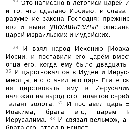
33
Это написано в летописи царей И
и то, что сделано Иосиею, и слава 
разумение закона Господня; прежни
упоминаемые
его и ныне
описаны
царей Израильских и Иудейских.
34
И взял народ Иехонию [Иоаха
Иосии, и поставили его царём вмес
отца его, когда ему было двадцать 
35
И царствовал он в Иудее и Иерус
месяца, и отставил его царь Египетс
не царствовать ему в Иерусал
наложил на народ сто талантов сереб
37
талант золота.
И поставил царь Е
Иоакима, брата его, царём 
38
Иерусалима.
И связал вельмож, а 
брата его, отвёл в Египет.