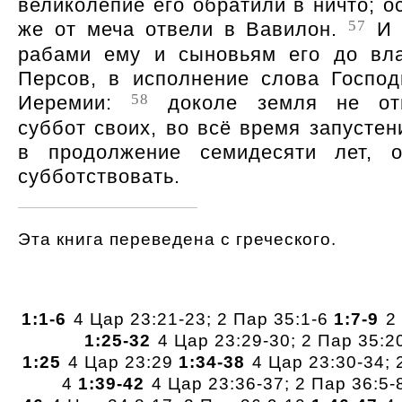
великолепие его обратили в ничто; о
57
же от меча отвели в Вавилон.
И 
рабами ему и сыновьям его до вл
Персов, в исполнение слова Господ
58
Иеремии:
доколе земля не отп
суббот своих, во всё время запустен
в продолжение семидесяти лет, о
субботствовать.
Эта книга переведена с греческого.
1:1-6
4 Цар 23:21-23; 2 Пар 35:1-6
1:7-9
2 
1:25-32
4 Цар 23:29-30; 2 Пар 35:2
1:25
4 Цар 23:29
1:34-38
4 Цар 23:30-34; 
4
1:39-42
4 Цар 23:36-37; 2 Пар 36:5