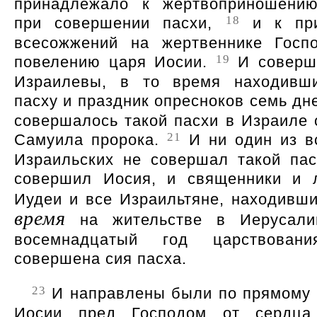
принадлежало к жертвоприношению
18
при совершении пасхи,
и к пр
всесожжений на жертвеннике Госп
19
повелению царя Иосии.
И соверш
Израилевы, в то время находивши
пасху и праздник опресноков семь дн
совершалось такой пасхи в Израиле 
21
Самуила пророка.
И ни один из в
Израильских не совершал такой пас
совершил Иосия, и священники и 
Иудеи и все Израильтяне, находивш
время
на жительстве в Иерусал
восемнадцатый год царствован
совершена сия пасха.
23
И направлены были по прямому 
Иосии пред Господом от сердца,