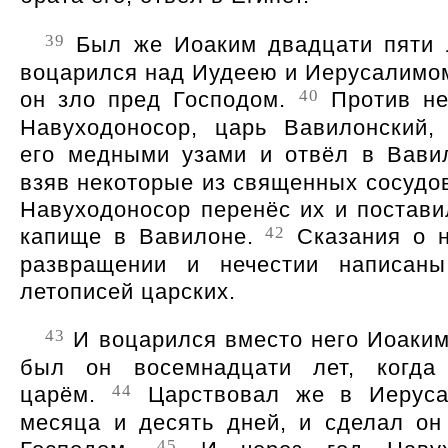
39
Был же Иоаким двадцати пяти л
воцарился над Иудеею и Иерусалимом
40
он зло пред Господом.
Против не
Навуходоносор, царь Вавилонский,
его медными узами и отвёл в Вави
взяв некоторые из священных сосудов
Навуходоносор перенёс их и постави
42
капище в Вавилоне.
Сказания о н
развращении и нечестии написаны
летописей царских.
43
И воцарился вместо него Иоаким,
был он восемнадцати лет, когда 
44
царём.
Царствовал же в Иеруса
месяца и десять дней, и сделал он
45