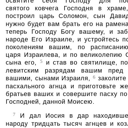
освятите себя Господу для пос
святого ковчега Господня в храме
построил царь Соломон, сын Дави
нужно будет вам брать его на рамена
теперь Господу Богу вашему, и заб
народе Его Израиле, и устройтесь п
поколениям вашим, по расписанию
царя Израилева, и по великолепию 
5
сына его,
и став во святилище, п
левитским разрядам вашим пред 
6
вашими, сынами Израиля,
заколите 
пасхального агнца и приготовьте ж
братьев ваших и совершите пасху по
Господней, данной Моисею.
7
И дал Иосия в дар находивше
народу тридцать тысяч агнцев и коз