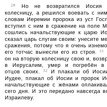
28
Но не возвратился Иосия 
колесницу, а решился воевать с ним
словам Иеремии пророка из уст Гос
вступил с ним в сражение на поле М
сошлись начальствующие к царю И
сказал царь слугам своим: унесите м
сражения, потому что я очень изнемо
31
его тотчас вынесли его из строя.
он на вторую колесницу свою и, возв
в Иерусалим, умер и погребён в 
32
отцов своих.
И плакали об Иосии
Иудее, плакал об Иосии и пророк И
начальствующие с жёнами оплакива
сего дня. И это передано навсегда в
Израилеву.