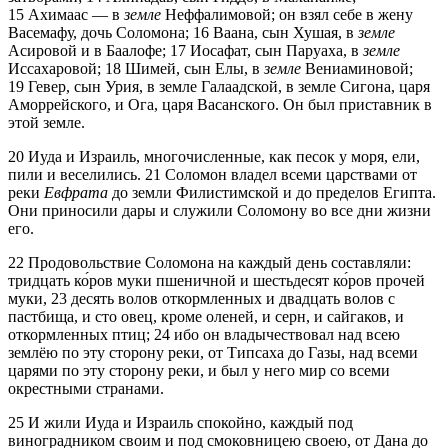
15
Ахимаас — в
земле
Неффалимовой; он взял себе в жену
Васемафу, дочь Соломона;
16
Ваана, сын Хушая, в
земле
Асировой и в Баалофе;
17
Иосафат, сын Паруаха, в
земле
Иссахаровой;
18
Шимей, сын Елы, в
земле
Вениаминовой;
19
Гевер, сын Урия, в земле Галаадской, в земле Сигона, царя
Аморрейского, и Ога, царя Васанского. Он был приставник в
этой земле.
20
Иуда и Израиль, многочисленные, как песок у моря, ели,
пили и веселились.
21
Соломон владел всеми царствами от
реки
Евфрата
до земли Филистимской и до пределов Египта.
Они приносили дары и служили Соломону во все дни жизни
его.
22
Продовольствие Соломона на каждый день составляли:
тридцать ко́ров муки пшеничной и шестьдесят ко́ров прочей
муки,
23
десять волов откормленных и двадцать волов с
пастбища, и сто овец, кроме оленей, и серн, и сайгаков, и
откормленных птиц;
24
ибо он владычествовал над всею
землёю по эту сторону реки, от Типсаха до Газы, над всеми
царями по эту сторону реки, и был у него мир со всеми
окрестными странами.
25
И жили Иуда и Израиль спокойно, каждый под
виноградником своим и под смоковницею своею, от Дана до