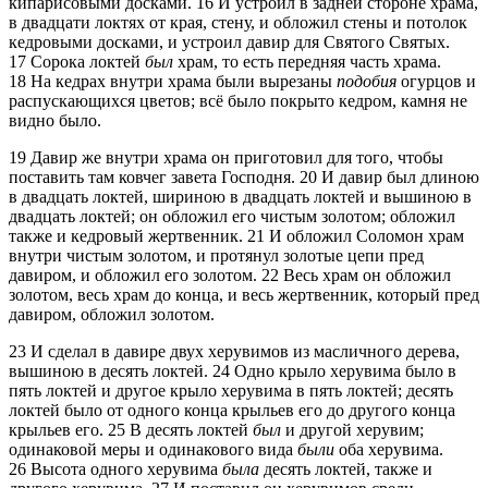
кипарисовыми досками.
16
И устроил в задней стороне храма,
в двадцати локтях от края, стену, и обложил стены и потолок
кедровыми досками, и устроил давир для Святого Святых.
17
Сорока локтей
был
храм, то есть передняя часть храма.
18
На кедрах внутри храма были вырезаны
подобия
огурцов и
распускающихся цветов; всё было покрыто кедром, камня не
видно было.
19
Давир же внутри храма он приготовил для того, чтобы
поставить там ковчег завета Господня.
20
И давир был длиною
в двадцать локтей, шириною в двадцать локтей и вышиною в
двадцать локтей; он обложил его чистым золотом; обложил
также и кедровый жертвенник.
21
И обложил Соломон храм
внутри чистым золотом, и протянул золотые цепи пред
давиром, и обложил его золотом.
22
Весь храм он обложил
золотом, весь храм до конца, и весь жертвенник, который пред
давиром, обложил золотом.
23
И сделал в давире двух херувимов из масличного дерева,
вышиною в десять локтей.
24
Одно крыло херувима было в
пять локтей и другое крыло херувима в пять локтей; десять
локтей было от одного конца крыльев его до другого конца
крыльев его.
25
В десять локтей
был
и другой херувим;
одинаковой меры и одинакового вида
были
оба херувима.
26
Высота одного херувима
была
десять локтей, также и