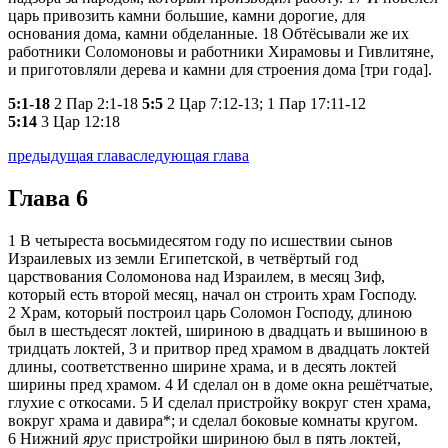
царь привозить камни большие, камни дорогие, для
основания дома, камни обделанные.
18
Обтёсывали же их
работники Соломоновы и работники Хирамовы и Гивлитяне,
и приготовляли дерева и камни для строения дома [три года].
5:1-18
2 Пар 2:1-18
5:5
2 Цар 7:12-13; 1 Пар 17:11-12
5:14
3 Цар 12:18
предыдущая глава
следующая глава
Глава 6
1
В четыреста восьмидесятом году по исшествии сынов
Израилевых из земли Египетской, в четвёртый год
царствования Соломонова над Израилем, в месяц Зиф,
который есть второй месяц, начал он строить храм Господу.
2
Храм, который построил царь Соломон Господу, длиною
был в шестьдесят локтей, шириною в двадцать и вышиною в
тридцать локтей,
3
и притвор пред храмом в двадцать локтей
длины, соответственно ширине храма, и в десять локтей
ширины пред храмом.
4
И сделал он в доме окна решётчатые,
глухие с откосами.
5
И сделал пристройку вокруг стен храма,
вокруг храма и давира*; и сделал боковые комнаты кругом.
6
Нижний
ярус
пристройки шириною был в пять локтей,