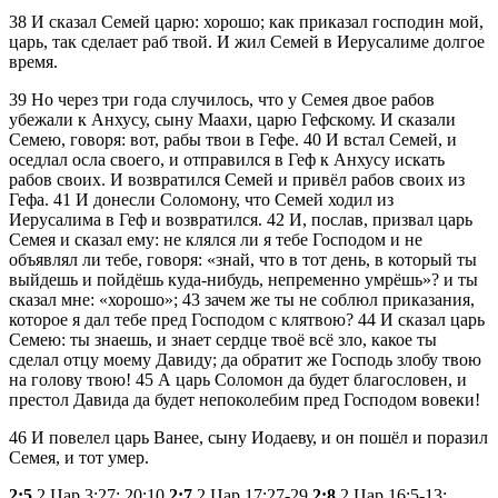
38
И сказал Семей царю: хорошо; как приказал господин мой,
царь, так сделает раб твой. И жил Семей в Иерусалиме долгое
время.
39
Но через три года случилось, что у Семея двое рабов
убежали к Анхусу, сыну Маахи, царю Гефскому. И сказали
Семею, говоря: вот, рабы твои в Гефе.
40
И встал Семей, и
оседлал осла своего, и отправился в Геф к Анхусу искать
рабов своих. И возвратился Семей и привёл рабов своих из
Гефа.
41
И донесли Соломону, что Семей ходил из
Иерусалима в Геф и возвратился.
42
И, послав, призвал царь
Семея и сказал ему: не клялся ли я тебе Господом и не
объявлял ли тебе, говоря:
знай, что в тот день, в который ты
выйдешь и пойдёшь куда-нибудь, непременно умрёшь
? и ты
сказал мне:
хорошо
;
43
зачем же ты не соблюл приказания,
которое я дал тебе пред Господом с клятвою?
44
И сказал царь
Семею: ты знаешь, и знает сердце твоё всё зло, какое ты
сделал отцу моему Давиду; да обратит же Господь злобу твою
на голову твою!
45
А царь Соломон да будет благословен, и
престол Давида да будет непоколебим пред Господом вовеки!
46
И повелел царь Ванее, сыну Иодаеву, и он пошёл и поразил
Семея, и тот умер.
2:5
2 Цар 3:27; 20:10
2:7
2 Цар 17:27-29
2:8
2 Цар 16:5-13;