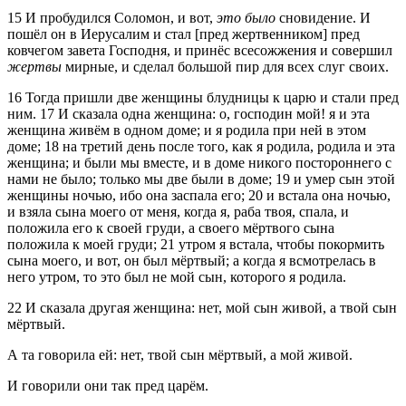
15
И пробудился Соломон, и вот,
это было
сновидение. И
пошёл он в Иерусалим и стал [пред жертвенником] пред
ковчегом завета Господня, и принёс всесожжения и совершил
жертвы
мирные, и сделал большой пир для всех слуг своих.
16
Тогда пришли две женщины блудницы к царю и стали пред
ним.
17
И сказала одна женщина: о, господин мой! я и эта
женщина живём в одном доме; и я родила при ней в этом
доме;
18
на третий день после того, как я родила, родила и эта
женщина; и были мы вместе, и в доме никого постороннего с
нами не было; только мы две были в доме;
19
и умер сын этой
женщины ночью, ибо она заспала его;
20
и встала она ночью,
и взяла сына моего от меня, когда я, раба твоя, спала, и
положила его к своей груди, а своего мёртвого сына
положила к моей груди;
21
утром я встала, чтобы покормить
сына моего, и вот, он был мёртвый; а когда я всмотрелась в
него утром, то это был не мой сын, которого я родила.
22
И сказала другая женщина: нет, мой сын живой, а твой сын
мёртвый.
А та говорила ей: нет, твой сын мёртвый, а мой живой.
И говорили они так пред царём.