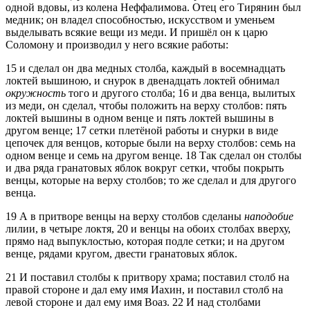
одной вдовы, из колена Неффалимова. Отец его Тирянин был
медник; он владел способностью, искусством и уменьем
выделывать всякие вещи из меди. И пришёл он к царю
Соломону и производил у него всякие работы:
15
и сделал он два медных столба, каждый в восемнадцать
локтей вышиною, и снурок в двенадцать локтей обнимал
окружность
того и другого столба;
16
и два венца, вылитых
из меди, он сделал, чтобы положить на верху столбов: пять
локтей вышины в одном венце и пять локтей вышины в
другом венце;
17
сетки плетёной работы и снурки в виде
цепочек для венцов, которые были на верху столбов: семь на
одном венце и семь на другом венце.
18
Так сделал он столбы
и два ряда гранатовых яблок вокруг сетки, чтобы покрыть
венцы, которые на верху столбов; то же сделал и для другого
венца.
19
А в притворе венцы на верху столбов сделаны
наподобие
лилии, в четыре локтя,
20
и венцы на обоих столбах вверху,
прямо над выпуклостью, которая подле сетки; и на другом
венце, рядами кругом, двести гранатовых яблок.
21
И поставил столбы к притвору храма; поставил столб на
правой стороне и дал ему имя Иахин, и поставил столб на
левой стороне и дал ему имя Воаз.
22
И над столбами