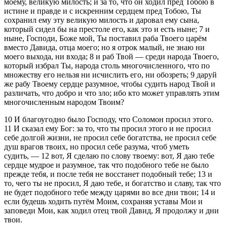
моему, великую милость; и за то, что он ходил пред Тобою в
истине и правде и с искренним сердцем пред Тобою, Ты
сохранил ему эту великую милость и даровал ему сына,
который сидел бы на престоле его, как это и есть ныне;
7
и
ныне, Господи, Боже мой, Ты поставил раба Твоего царём
вместо Давида, отца моего; но я отрок малый, не знаю ни
моего выхода, ни входа;
8
и раб Твой — среди народа Твоего,
который избрал Ты, народа столь многочисленного, что по
множеству его нельзя ни исчислить его, ни обозреть;
9
даруй
же рабу Твоему сердце разумное, чтобы судить народ Твой и
различать, что добро и что зло; ибо кто может управлять этим
многочисленным народом Твоим?
10
И благоугодно было Господу, что Соломон просил этого.
11
И сказал ему Бог: за то, что ты просил этого и не просил
себе долгой жизни, не просил себе богатства, не просил себе
душ врагов твоих, но просил себе разума, чтоб уметь
судить, —
12
вот, Я сделаю по слову твоему: вот, Я даю тебе
сердце мудрое и разумное, так что подобного тебе не было
прежде тебя, и после тебя не восстанет подобный тебе;
13
и
то, чего ты не просил, Я даю тебе, и богатство и славу, так что
не будет подобного тебе между царями во все дни твои;
14
и
если будешь ходить путём Моим, сохраняя уставы Мои и
заповеди Мои, как ходил отец твой Давид, Я продолжу и дни
твои.