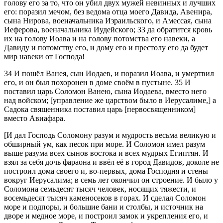
голову его за то, что он убил двух мужей невинных и лучших
его: поразил мечом, без ведома отца моего Давида, Авенира,
сына Нирова, военачальника Израильского, и Амессая, сына
Иеферова, военачальника Иудейского;
33
да обратится кровь
их на голову Иоава и на голову потомства его навеки, а
Давиду и потомству его, и дому его и престолу его да будет
мир навеки от Господа!
34
И пошёл Ванея, сын Иодаев, и поразил Иоава, и умертвил
его, и он был похоронен в доме своём в пустыне.
35
И
поставил царь Соломон Ванею, сына Иодаева, вместо него
над войском; [управление же царством было в Иерусалиме,] а
Садока священника поставил царь [первосвященником]
вместо Авиафара.
[И дал Господь Соломону разум и мудрость весьма великую и
обширный ум, как песок при море. И Соломон имел разум
выше разума всех сынов востока и всех мудрых Египтян. И
взял за себя дочь фараона и ввёл её в город Давидов, доколе не
построил дома своего и, во-первых, дома Господня и стены
вокруг Иерусалима; в семь лет окончил он строение. И было у
Соломона семьдесят тысяч человек, носящих тяжести, и
восемьдесят тысяч каменосеков в горах. И сделал Соломон
море и подпоры, и большие бани и столбы, и источник на
дворе и медное море, и построил замок и укрепления его, и