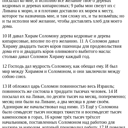
посылал ко мне, и исполню всё желание твоё о деревах
кедровых и деревах кипарисовых;
9
рабы мои свезут их с
Ливана к морю, и я плотами доставлю их морем к месту,
которое ты назначишь мне, и там сложу их, и ты возьмёшь; но
и ты исполни моё желание, чтобы доставлять хлеб для моего
дома.
10
И давал Хирам Соломону дерева кедровые и дерева
кипарисовые, вполне по его желанию.
11
А Соломон давал
Хираму двадцать тысяч ко́ров пшеницы для продовольствия
дома его и двадцать ко́ров оливкового выбитого масла:
столько давал Соломон Хираму каждый год.
12
Господь дал мудрость Соломону, как обещал ему. И был
мир между Хирамом и Соломоном, и они заключили между
собою союз.
13
И обложил царь Соломон повинностью весь Израиль;
повинность же состояла в тридцати тысячах человек.
14
И
посылал их на Ливан, по десяти тысяч на месяц, попеременно;
месяц они были на Ливане, а два месяца в доме своём.
Адонирам же начальствовал над ними.
15
Ещё у Соломона
было семьдесят тысяч носящих тяжести и восемьдесят тысяч
каменосеков в горах,
16
кроме трёх тысяч трёхсот
начальников, поставленных Соломоном над работою для
надзора за народом, который производил работу.
17
И повелел