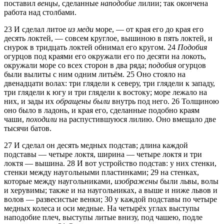
поставил
венцы
, сделанные
наподобие
лилии; так окончена
работа над столбами.
23
И сделал литое
из меди
море, — от края его до края его
десять локтей, — совсем круглое, вышиною в пять локтей, и
снурок в тридцать локтей обнимал его кругом.
24
Подобия
огурцов под краями его окружали его по десяти на локоть,
окружали море со всех сторон в два ряда;
подобия
огурцов
были вылиты с ним одним литьём.
25
Оно стояло на
двенадцати волах: три глядели к северу, три глядели к западу,
три глядели к югу и три глядели к востоку; море лежало на
них, и зады их
обращены были
внутрь под него.
26
Толщиною
оно было в ладонь, и края его, сделанные подобно краям
чаши,
походили
на распустившуюся лилию. Оно вмещало две
тысячи батов.
27
И сделал он десять медных подстав; длина каждой
подставы — четыре локтя, ширина — четыре локтя и три
локтя — вышина.
28
И вот устройство подстав: у них стенки,
стенки между наугольными пластинками;
29
на стенках,
которые между наугольниками,
изображены
были львы, волы
и херувимы; также и на наугольниках, а выше и ниже львов и
волов — развесистые венки;
30
у каждой подставы по четыре
медных колеса и оси медные. На четырёх углах выступы
наподобие плеч, выступы литые внизу, под чашею, подле