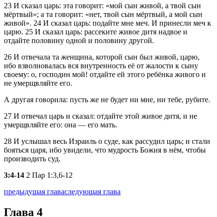
23
И сказал царь: эта говорит:
мой сын живой, а твой сын
мёртвый
; а та говорит:
нет, твой сын мёртвый, а мой сын
живой
.
24
И сказал царь: подайте мне меч. И принесли меч к
царю.
25
И сказал царь: рассеките живое дитя надвое и
отдайте половину одной и половину другой.
26
И отвечала та женщина, которой сын был живой, царю,
ибо взволновалась вся внутренность её от жалости к сыну
своему: о, господин мой! отдайте ей этого ребёнка живого и
не умерщвляйте его.
А другая говорила: пусть же не будет ни мне, ни тебе, рубите.
27
И отвечал царь и сказал: отдайте этой живое дитя, и не
умерщвляйте его: она — его мать.
28
И услышал весь Израиль о суде, как рассудил царь; и стали
бояться царя, ибо увидели, что мудрость Божия в нём, чтобы
производить суд.
3:4-14
2 Пар 1:3,6-12
предыдущая глава
следующая глава
Глава 4