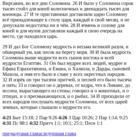
Вирсавии, во все дни Соломона.
26
И было у Соломона сорок
тысяч стойл для коней колесничных и двенадцать тысяч для
конницы.
27
И те приставники доставляли царю Соломону
всё принадлежащее к столу царя, каждый в свой месяц, и не
допускали недостатка ни в чём.
28
И ячмень и солому для
коней и для мулов доставляли каждый в свою очередь на
место, где находился царь.
29
И дал Бог Соломону мудрость и весьма великий разум, и
обширный ум, как песок на берегу моря.
30
И была мудрость
Соломона выше мудрости всех сынов востока и всей
мудрости Египтян.
31
Он был мудрее всех людей, мудрее и
Ефана Езрахитянина, и Емана, и Халкола, и Дарды, сыновей
Махола, и имя его было в славе у всех окрестных народов.
32
И изрёк он три тысячи притчей, и песней его было тысяча
и пять;
33
и говорил он о деревах, от кедра, что в Ливане, до
иссопа, вырастающего из стены; говорил и о животных, и о
птицах, и о пресмыкающихся, и о рыбах.
34
И приходили от
всех народов послушать мудрости Соломона, от всех царей
земных, которые слышали о мудрости его.
4:21
Быт 15:18; 2 Пар 9:26
4:26
3 Цар 10:26; 2 Пар 1:14; 9:25
4:31
Пс 88:1
4:32
Притч 1:1; 10:1; 25:1; Песн 1:1
предыдущая глава
следующая глава