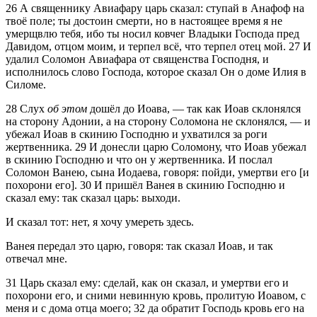
26
А священнику Авиафару царь сказал: ступай в Анафоф на
твоё поле; ты достоин смерти, но в настоящее время я не
умерщвлю тебя, ибо ты носил ковчег Владыки Господа пред
Давидом, отцом моим, и терпел всё, что терпел отец мой.
27
И
удалил Соломон Авиафара от священства Господня, и
исполнилось слово Господа, которое сказал Он о доме Илия в
Силоме.
28
Слух
об этом
дошёл до Иоава, — так как Иоав склонялся
на сторону Адонии, а на сторону Соломона не склонялся, — и
убежал Иоав в скинию Господню и ухватился за роги
жертвенника.
29
И донесли царю Соломону, что Иоав убежал
в скинию Господню и что он у жертвенника. И послал
Соломон Ванею, сына Иодаева, говоря: пойди, умертви его [и
похорони его].
30
И пришёл Ванея в скинию Господню и
сказал ему: так сказал царь: выходи.
И сказал тот: нет, я хочу умереть здесь.
Ванея передал это царю, говоря: так сказал Иоав, и так
отвечал мне.
31
Царь сказал ему: сделай, как он сказал, и умертви его и
похорони его, и сними невинную кровь, пролитую Иоавом, с
меня и с дома отца моего;
32
да обратит Господь кровь его на