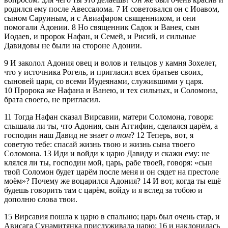
родился ему после Авессалома.
7
И советовался он с Иоавом,
сыном Саруиным, и с Авиафаром священником, и они
помогали Адонии.
8
Но священник Садок и Ванея, сын
Иодаев, и пророк Нафан, и Семей, и Рисий, и сильные
Давидовы не были на стороне Адонии.
9
И заколол Адония овец и волов и тельцов у камня Зохелет,
что у источника Рогель, и пригласил всех братьев своих,
сыновей царя, со всеми Иудеянами, служившими у царя.
10
Пророка же Нафана и Ванею, и тех сильных, и Соломона,
брата своего, не пригласил.
11
Тогда Нафан сказал Вирсавии, матери Соломона, говоря:
слышала ли ты, что Адония, сын Аггифин, сделался царём, а
господин наш Давид не знает
о том
?
12
Теперь, вот, я
советую тебе: спасай жизнь твою и жизнь сына твоего
Соломона.
13
Иди и войди к царю Давиду и скажи ему: не
клялся ли ты, господин мой, царь, рабе твоей, говоря:
сын
твой Соломон будет царём после меня и он сядет на престоле
моём
? Почему же воцарился Адония?
14
И вот, когда ты ещё
будешь говорить там с царём, войду и я вслед за тобою и
дополню слова твои.
15
Вирсавия пошла к царю в спальню; царь был очень стар, и
Ависага Сунамитянка прислуживала царю;
16
и наклонилась