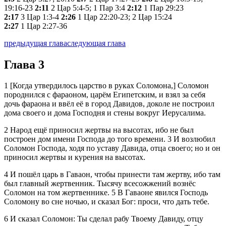
19:16-23
2:11
2 Цар 5:4-5; 1 Пар 3:4
2:12
1 Пар 29:23
2:17
3 Цар 1:3-4
2:26
1 Цар 22:20-23; 2 Цар 15:24
2:27
1 Цар 2:27-36
предыдущая глава
следующая глава
Глава 3
1
[Когда утвердилось царство в руках Соломона,] Соломон
породнился с фараоном, царём Египетским, и взял за себя
дочь фараона и ввёл её в город Давидов, доколе не построил
дома своего и дома Господня и стены вокруг Иерусалима.
2
Народ ещё приносил жертвы на высотах, ибо не был
построен дом имени Господа до того времени.
3
И возлюбил
Соломон Господа, ходя по уставу Давида, отца своего; но и он
приносил жертвы и курения на высотах.
4
И пошёл царь в Гаваон, чтобы принести там жертву, ибо там
был главный жертвенник. Тысячу всесожжений вознёс
Соломон на том жертвеннике.
5
В Гаваоне явился Господь
Соломону во сне ночью, и сказал Бог: проси, что дать тебе.
6
И сказал Соломон: Ты сделал рабу Твоему Давиду, отцу