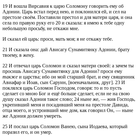
19
И вошла Вирсавия к царю Соломону говорить ему об
Адонии. Царь встал перед нею, и поклонился ей, и сел на
престоле своём. Поставили престол и для матери царя, и она
села по правую руку его
20
и сказала: я имею к тебе одну
небольшую просьбу, не откажи мне.
И сказал ей царь: проси, мать моя; я не откажу тебе.
21
И сказала она: дай Ависагу Сунамитянку Адонии, брату
твоему, в жену.
22
И отвечал царь Соломон и сказал матери своей: а зачем ты
просишь Ависагу Сунамитянку для Адонии? проси ему
также
и царства; ибо он мой старший брат, и ему священник
Авиафар и Иоав, сын Саруин, [военачальник, друг].
23
И
поклялся царь Соломон Господом, говоря: то и то пусть
сделает со мною Бог и ещё больше сделает, если не на свою
душу сказал Адония такое слово;
24
ныне же, — жив Господь,
укрепивший меня и посадивший меня на престоле Давида,
отца моего, и устроивший мне дом, как говорил Он, — ныне
же Адония должен умереть.
25
И послал царь Соломон Ванею, сына Иодаева, который
поразил его, и он умер.