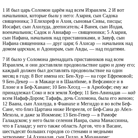
1
И был царь Соломон царём над всем Израилем.
2
И вот
начальники, которые
были
у него: Азария, сын Садока
священника;
3
Елихореф и Ахия, сыновья Сивы, писцы;
Иосафат, сын Ахилуда, дееписатель;
4
Ванея, сын Иодая,
военачальник; Садок и Авиафар — священники;
5
Азария,
сын Нафана, начальник над приставниками, и Завуф, сын
Нафана священника — друг царя;
6
Ахисар — начальник над
домом
царским
, и Адонирам, сын Авды, — над податями.
7
И было у Соломона двенадцать приставников над всем
Израилем, и они доставляли продовольствие царю и дому его;
каждый должен был доставлять продовольствие на один
месяц в году.
8
Вот имена их: Бен-Хур — на горе Ефремовой;
9
Бен-Декер — в Макаце и в Шаалбиме, в Вефсамисе и в
Елоне и в Беф-Ханане;
10
Бен-Хесед — в Арюбофе; ему же
принадлежал Соко и вся земля Хефер;
11
Бен-Авинадав —
над
всем Нафаф-Дором; Тафафь, дочь Соломона, была его женою;
12
Ваана, сын Ахилуда, в Фаанахе и Мегиддо и во всём Беф-
Сане, что близ Цартана ниже Иезрееля, от Беф-Сана до Абел-
Мехола, и даже за Иокмеам;
13
Бен-Гевер — в Рамофе
Галаадском; у него были селения Иаира, сына Манассиина,
что в Галааде; у него также область Аргов, что в Васане,
шестьдесят больших городов со стенами и медными
затворами;
14
Ахинадав, сын Гиддо, в Маханаиме;