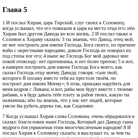
Глава 5
1
И послал Хирам, царь Тирский, слуг своих к Соломону,
когда услышал, что его помазали в царя на место отца его; ибо
Хирам был другом Давида во всю жизнь.
2
И послал также и
Соломон к Хираму сказать:
3
ты знаешь, что Давид, отец мой,
не мог построить дом имени Господа, Бога своего, по причине
войн с окрестными народами, доколе Господь не покорил их
под стопы ног его;
4
ныне же Господь Бог мой даровал мне
покой отовсюду: нет противника, и нет более препон;
5
и вот,
я намерен построить дом имени Господа Бога моего, как
сказал Господь отцу моему Давиду, говоря:
сын твой,
которого Я посажу вместо тебя на престоле твоём, он
построит дом имени Моему
;
6
итак, прикажи нарубить для
меня кедров с Ливана; и вот, рабы мои будут вместе с твоими
рабами, и я буду давать тебе плату за рабов твоих, какую ты
назначишь; ибо ты знаешь, что у нас нет людей, которые
умели бы рубить дерева так, как Сидоняне.
7
Когда услышал Хирам слова Соломона, очень обрадовался и
сказал: благословен ныне Господь, Который дал Давиду сына
мудрого
для управления
этим многочисленным народом!
8
И
послал Хирам к Соломону сказать: я выслушал то, за чем ты