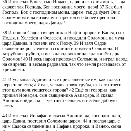
36
И отвечал Ванея, сын Иодаев, царю и сказал: аминь, — да
скажет так Господь, Бог господина моего, царя!
37
Как был
Господь, Бог, с господином моим, царём, так да будет Он с
Соломоном и да возвеличит престол его более престола
господина моего, царя Давида!
38
И пошли Садок священник и Нафан пророк и Ванея, сын
Иодая, и Хелефеи и Фелефеи, и посадили Соломона на мула
царя Давида, и повели его к Гиону.
39
И взял Садок
священник рог с елеем из скинии и помазал Соломона. И
затрубили трубою, и весь народ восклицал: да живёт царь
Соломон!
40
И весь народ провожал Соломона, и играл народ
на свирелях, и весьма радовался, так что земля расседалась от
криков его.
41
И услышал Адония и все приглашённые им, как только
перестали есть; а Иоав, услышав звук трубы, сказал: отчего
этот шум волнующегося города?
42
Ещё он говорил, как
пришёл Ионафан, сын священника Авиафара. И сказал
Адония: войди; ты — честный человек и несёшь добрую
весть.
43
И отвечал Ионафан и сказал Адонии: да, господин наш,
царь Давид, поставил Соломона царём;
44
и послал царь с
ним Садока священника и Нафана пророка, и Ванею, сына