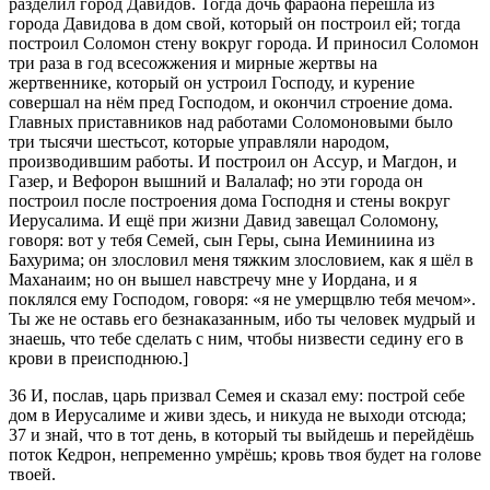
разделил город Давидов. Тогда дочь фараона перешла из
города Давидова в дом свой, который он построил ей; тогда
построил Соломон стену вокруг города. И приносил Соломон
три раза в год всесожжения и мирные жертвы на
жертвеннике, который он устроил Господу, и курение
совершал на нём пред Господом, и окончил строение дома.
Главных приставников над работами Соломоновыми было
три тысячи шестьсот, которые управляли народом,
производившим работы. И построил он Ассур, и Магдон, и
Газер, и Вефорон вышний и Валалаф; но эти города он
построил после построения дома Господня и стены вокруг
Иерусалима. И ещё при жизни Давид завещал Соломону,
говоря: вот у тебя Семей, сын Геры, сына Иеминиина из
Бахурима; он злословил меня тяжким злословием, как я шёл в
Маханаим; но он вышел навстречу мне у Иордана, и я
поклялся ему Господом, говоря:
я не умерщвлю тебя мечом
.
Ты же не оставь его безнаказанным, ибо ты человек мудрый и
знаешь, что тебе сделать с ним, чтобы низвести седину его в
крови в преисподнюю.]
36
И, послав, царь призвал Семея и сказал ему: построй себе
дом в Иерусалиме и живи здесь, и никуда не выходи отсюда;
37
и знай, что в тот день, в который ты выйдешь и перейдёшь
поток Кедрон, непременно умрёшь; кровь твоя будет на голове
твоей.