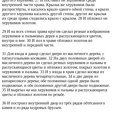
другого херувима.
27
И поставил он херувимов среди
внутренней части храма. Крылья же херувимов были
распростёрты, и касалось крыло одного
одной
стены, а крыло
другого херувима касалось другой стены; другие же крылья
их среди храма сходились крыло с крылом.
28
И обложил он
херувимов золотом.
29
И на всех стенах храма кругом сделал резные изображения
херувимов и пальмовых дерев и распускающихся цветов,
внутри и вне.
30
И пол в храме обложил золотом во
внутренней и передней части.
31
Для входа в давир сделал двери из масличного дерева, с
пятиугольными косяками.
32
На двух половинах дверей из
масличного дерева он сделал резных херувимов и пальмы и
распускающиеся цветы и обложил золотом; покрыл золотом и
херувимов и пальмы.
33
И у входа в храм сделал косяки из
масличного дерева четырёхугольные,
34
и две двери из
кипарисового дерева; обе половинки одной двери были
подвижные, и обе половинки другой двери были подвижные.
35
И вырезал
на них
херувимов и пальмы и распускающиеся
цветы и обложил золотом по резьбе.
36
И построил внутренний двор из трёх рядов обтёсанного
камня и из ряда кедровых брусьев.