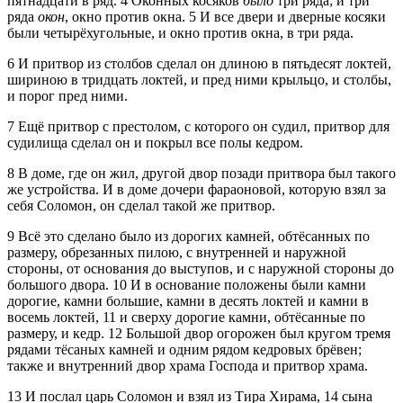
пятнадцати в ряд.
4
Оконных косяков
было
три ряда; и три
ряда
окон
, окно против окна.
5
И все двери и дверные косяки
были четырёхугольные, и окно против окна, в три ряда.
6
И притвор из столбов сделал он длиною в пятьдесят локтей,
шириною в тридцать локтей, и пред ними крыльцо, и столбы,
и порог пред ними.
7
Ещё притвор с престолом, с которого он судил, притвор для
судилища сделал он и покрыл все полы кедром.
8
В доме, где он жил, другой двор позади притвора был такого
же устройства. И в доме дочери фараоновой, которую взял за
себя Соломон, он сделал такой же притвор.
9
Всё это сделано было из дорогих камней, обтёсанных по
размеру, обрезанных пилою, с внутренней и наружной
стороны, от основания до выступов, и с наружной стороны до
большого двора.
10
И в основание положены были камни
дорогие, камни большие, камни в десять локтей и камни в
восемь локтей,
11
и сверху дорогие камни, обтёсанные по
размеру, и кедр.
12
Большой двор огорожен был кругом тремя
рядами тёсаных камней и одним рядом кедровых брёвен;
также и внутренний двор храма Господа и притвор храма.
13
И послал царь Соломон и взял из Тира Хирама,
14
сына