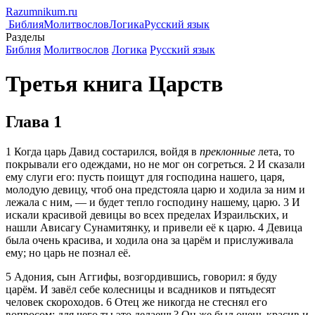
Razumnikum.
ru
Библия
Молитвослов
Логика
Русский язык
Разделы
Библия
Молитвослов
Логика
Русский язык
Третья книга Царств
Глава 1
1
Когда царь Давид состарился, войдя в
преклонные
лета, то
покрывали его одеждами, но не мог он согреться.
2
И сказали
ему слуги его: пусть поищут для господина нашего, царя,
молодую девицу, чтоб она предстояла царю и ходила за ним и
лежала с ним, — и будет тепло господину нашему, царю.
3
И
искали красивой девицы во всех пределах Израильских, и
нашли Ависагу Сунамитянку, и привели её к царю.
4
Девица
была очень красива, и ходила она за царём и прислуживала
ему; но царь не познал её.
5
Адония, сын Аггифы, возгордившись, говорил: я буду
царём. И завёл себе колесницы и всадников и пятьдесят
человек скороходов.
6
Отец же никогда не стеснял его
вопросом: для чего ты это делаешь? Он же был очень красив и