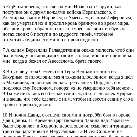
5
Ещё: ты знаешь, что сделал мне Иоав, сын Саруин, как
поступил он с двумя вождями войска Израильского, с
Авениром, сыном Нировым, и Амессаем, сыном Иеферовым,
как он умертвил их и пролил кровь бранную во время мира,
обагрив кровью бранною пояс на чреслах своих и обувь на
ногах своих:
6
поступи по мудрости твоей, чтобы не
отпустить седины его мирно в преисподнюю.
7
А сынам Верзеллия Галаадитянина окажи милость, чтоб они
были между питающимися твоим столом, ибо они пришли ко
мне, когда я бежал от Авессалома, брата твоего.
8
Вот, ещё у тебя Семей, сын Геры Вениамитянина из
Бахурима; он злословил меня тяжким злословием, когда я шёл
в Маханаим; но он вышел навстречу мне у Иордана, и я
поклялся ему Господом, говоря:
я не умерщвлю тебя мечом
.
9
Ты же не оставь его безнаказанным; ибо ты человек мудрый
и знаешь, что тебе сделать с ним, чтобы низвести седину его в
крови в преисподнюю.
10
И почил Давид с отцами своими и погребён был в городе
Давидовом.
11
Времени царствования Давида над Израилем
было сорок лет: в Хевроне царствовал он семь лет и тридцать
три года царствовал в Иерусалиме.
12
И сел Соломон на
престоле Давида, отца своего, и царствование его было очень