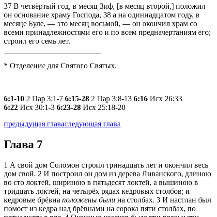
37
В четвёртый год, в месяц Зиф, [в месяц второй,] положил
он основание храму Господа,
38
а на одиннадцатом году, в
месяце Буле, — это месяц восьмой, — он окончил храм со
всеми принадлежностями его и по всем предначертаниям его;
строил его семь лет.
* Отделение для Святого Святых.
6:1-10
2 Пар 3:1-7
6:15-28
2 Пар 3:8-13
6:16
Исх 26:33
6:22
Исх 30:1-3
6:23-28
Исх 25:18-20
предыдущая глава
следующая глава
Глава 7
1
А свой дом Соломон строил тринадцать лет и окончил весь
дом свой.
2
И построил он дом из дерева Ливанского, длиною
во сто локтей, шириною в пятьдесят локтей, а вышиною в
тридцать локтей, на четырёх рядах кедровых столбов; и
кедровые брёвна
положены были
на столбах.
3
И настлан был
помост из кедра над брёвнами на сорока пяти столбах, по