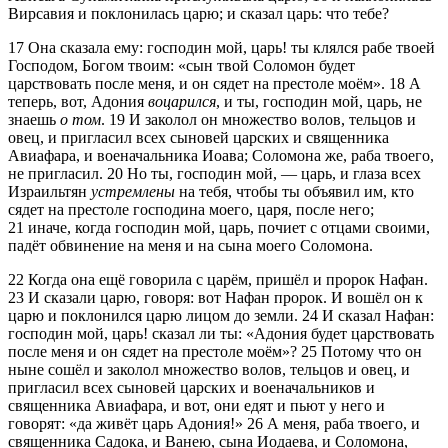
Вирсавия и поклонилась царю; и сказал царь: что тебе?
17
Она сказала ему: господин мой, царь! ты клялся рабе твоей
Господом, Богом твоим:
сын твой Соломон будет
царствовать после меня, и он сядет на престоле моём
.
18
А
теперь, вот, Адония
воцарился
, и ты, господин мой, царь, не
знаешь
о том
.
19
И заколол он множество волов, тельцов и
овец, и пригласил всех сыновей царских и священника
Авиафара, и военачальника Иоава; Соломона же, раба твоего,
не пригласил.
20
Но ты, господин мой, — царь, и глаза всех
Израильтян
устремлены
на тебя, чтобы ты объявил им, кто
сядет на престоле господина моего, царя, после него;
21
иначе, когда господин мой, царь, почиет с отцами своими,
падёт обвинение на меня и на сына моего Соломона.
22
Когда она ещё говорила с царём, пришёл и пророк Нафан.
23
И сказали царю, говоря: вот Нафан пророк. И вошёл он к
царю и поклонился царю лицом до земли.
24
И сказал Нафан:
господин мой, царь! сказал ли ты:
Адония будет царствовать
после меня и он сядет на престоле моём
?
25
Потому что он
ныне сошёл и заколол множество волов, тельцов и овец, и
пригласил всех сыновей царских и военачальников и
священника Авиафара, и вот, они едят и пьют у него и
говорят:
да живёт царь Адония!
26
А меня, раба твоего, и
священника Садока, и Ванею, сына Иодаева, и Соломона,