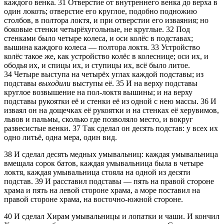
каждого венка.
31
Отверстие от внутреннего венка до верха в
один локоть; отверстие его круглое, подобно подножию
столбов, в полтора локтя, и при отверстии его изваяния; но
боковые стенки четырёхугольные, не круглые.
32
Под
стенками было четыре колеса, и оси колёс в подставах;
вышина каждого колеса — полтора локтя.
33
Устройство
колёс такое же, как устройство колёс в колеснице; оси их, и
ободья их, и спицы их, и ступицы их, всё было литое.
34
Четыре выступа на четырёх углах каждой подставы; из
подставы
выходили
выступы её.
35
И на верху подставы
круглое возвышение на пол-локтя вышины; и на верху
подставы рукоятки её и стенки её из одной с нею массы.
36
И
изваял он на дощечках её рукоятки и на стенках её херувимов,
львов и пальмы, сколько где позволяло место, и вокруг
развесистые венки.
37
Так сделал он десять подстав: у всех их
одно литьё, одна мера, один вид.
38
И сделал десять медных умывальниц: каждая умывальница
вмещала сорок батов, каждая умывальница была в четыре
локтя, каждая умывальница стояла на одной из десяти
подстав.
39
И расставил подставы — пять на правой стороне
храма и пять на левой стороне храма, а море поставил на
правой стороне храма, на восточно-южной стороне.
40
И сделал Хирам умывальницы и лопатки и чаши. И кончил