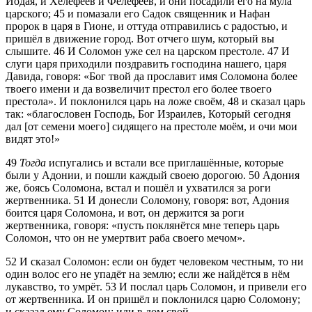
Иодая, и Хелефеев и Фелефеев, и они посадили его на мула
царского;
45
и помазали его Садок священник и Нафан
пророк в царя в Гионе, и оттуда отправились с радостью, и
пришёл в движение город. Вот отчего шум, который вы
слышите.
46
И Соломон уже сел на царском престоле.
47
И
слуги царя приходили поздравить господина нашего, царя
Давида, говоря:
Бог твой да прославит имя Соломона более
твоего имени и да возвеличит престол его более твоего
престола
. И поклонился царь на ложе своём,
48
и сказал царь
так:
благословен Господь, Бог Израилев, Который сегодня
дал [от семени моего] сидящего на престоле моём, и очи мои
видят это!
49
Тогда
испугались и встали все приглашённые, которые
были у Адонии, и пошли каждый своею дорогою.
50
Адония
же, боясь Соломона, встал и пошёл и ухватился за роги
жертвенника.
51
И донесли Соломону, говоря: вот, Адония
боится царя Соломона, и вот, он держится за роги
жертвенника, говоря:
пусть поклянётся мне теперь царь
Соломон, что он не умертвит раба своего мечом
.
52
И сказал Соломон: если он будет человеком честным, то ни
один волос его не упадёт на землю; если же найдётся в нём
лукавство, то умрёт.
53
И послал царь Соломон, и привели его
от жертвенника. И он пришёл и поклонился царю Соломону;
и сказал ему Соломон: иди в дом свой.