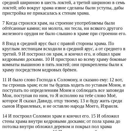
средний шириною в шесть локтей, а третий шириною в семь
локтей; ибо вокруг храма извне сделаны были уступы, дабы
пристройка не прикасалась к стенам храма.
7
Когда строился храм, на строение употребляемы были
обтёсанные камни; ни молота, ни тесла, ни всякого другого
железного орудия не было слышно в храме при строении его.
8
Вход в средний ярус был с правой стороны храма. По
круглым лестницам всходили в средний
ярус
, а от среднего в
третий.
9
И построил он храм, и кончил его, и обшил храм
кедровыми досками.
10
И пристроил ко всему храму боковые
комнаты вышиною в пять локтей; они прикреплены были к
храму посредством кедровых брёвен.
11
И было слово Господа к Соломону, и сказано ему:
12
вот,
ты строишь храм; если ты будешь ходить по уставам Моим, и
поступать по определениям Моим и соблюдать все заповеди
Мои, поступая по ним, то Я исполню на тебе слово Моё,
которое Я сказал Давиду, отцу твоему,
13
и буду жить среди
сынов Израилевых, и не оставлю народа Моего, Израиля.
14
И построил Соломон храм и кончил его.
15
И обложил
стены храма внутри кедровыми досками; от пола храма до
потолка внутри обложил деревом и покрыл пол храма