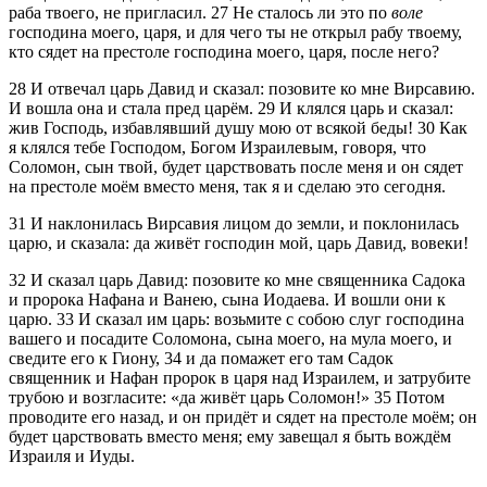
раба твоего, не пригласил.
27
Не сталось ли это по
воле
господина моего, царя, и для чего ты не открыл рабу твоему,
кто сядет на престоле господина моего, царя, после него?
28
И отвечал царь Давид и сказал: позовите ко мне Вирсавию.
И вошла она и стала пред царём.
29
И клялся царь и сказал:
жив Господь, избавлявший душу мою от всякой беды!
30
Как
я клялся тебе Господом, Богом Израилевым, говоря, что
Соломон, сын твой, будет царствовать после меня и он сядет
на престоле моём вместо меня, так я и сделаю это сегодня.
31
И наклонилась Вирсавия лицом до земли, и поклонилась
царю, и сказала: да живёт господин мой, царь Давид, вовеки!
32
И сказал царь Давид: позовите ко мне священника Садока
и пророка Нафана и Ванею, сына Иодаева. И вошли они к
царю.
33
И сказал им царь: возьмите с собою слуг господина
вашего и посадите Соломона, сына моего, на мула моего, и
сведите его к Гиону,
34
и да помажет его там Садок
священник и Нафан пророк в царя над Израилем, и затрубите
трубою и возгласите:
да живёт царь Соломон!
35
Потом
проводите его назад, и он придёт и сядет на престоле моём; он
будет царствовать вместо меня; ему завещал я быть вождём
Израиля и Иуды.