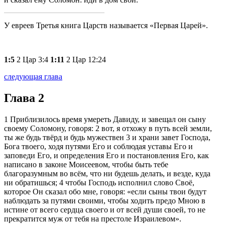
У евреев Третья книга Царств называется «Первая Царей».
1:5
2 Цар 3:4
1:11
2 Цар 12:24
следующая глава
Глава 2
1
Приблизилось время умереть Давиду, и завещал он сыну
своему Соломону, говоря:
2
вот, я отхожу в путь всей земли,
ты же будь твёрд и будь мужествен
3
и храни завет Господа,
Бога твоего, ходя путями Его и соблюдая уставы Его и
заповеди Его, и определения Его и постановления Его, как
написано в законе Моисеевом, чтобы быть тебе
благоразумным во всём, что ни будешь делать, и везде, куда
ни обратишься;
4
чтобы Господь исполнил слово Своё,
которое Он сказал обо мне, говоря:
если сыны твои будут
наблюдать за путями своими, чтобы ходить предо Мною в
истине от всего сердца своего и от всей души своей, то не
прекратится муж от тебя на престоле Израилевом
.